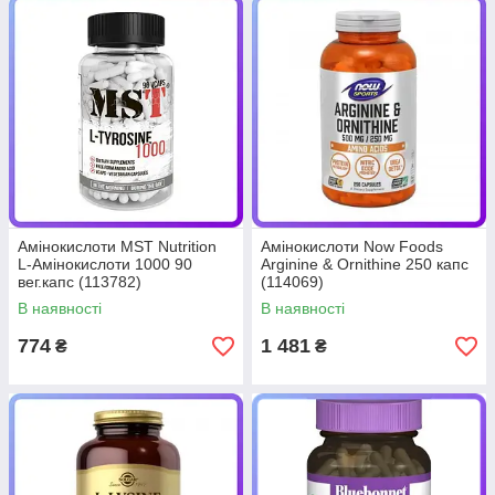
Амінокислоти MST Nutrition
Амінокислоти Now Foods
L-Амінокислоти 1000 90
Arginine & Ornithine 250 капс
вег.капс (113782)
(114069)
В наявності
В наявності
774
1 481
₴
₴