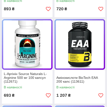
В наявності
В наявності
893
720
₴
₴
L-Аргінін Source Naturals L-
Arginine 500 мг 100 капсул
Амінокислоти BioTech ЕАА
(112671)
200 капс (113611)
В наявності
В наявності
693
1 207
₴
₴