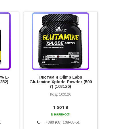
0% L-
Глютамін Olimp Labs
1252)
Glutamine Xplode Powder (500
г) (103126)
103126
1 501 ₴
В наявності
1
+380 (68) 108-08-51