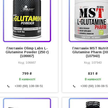
Глютамін Olimp Labs L-
Глютамін MST Nutrit
Glutamine Powder (250 г)
Glutamine Pharm (30
(106667)
(107943)
106667
107943
799 ₴
831 ₴
В наявності
В наявності
+380 (68) 108-08-51
+380 (68) 108-08-5