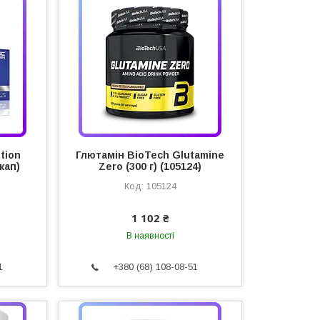
tion
Глютамін BioTech Glutamine
кап)
Zero (300 г) (105124)
105124
1 102 ₴
В наявності
1
+380 (68) 108-08-51