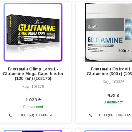
Глютамін Olimp Labs L-
Глютамін OstroVit 
Glutamine Mega Caps blister
Glutamine (300 г) (10
(120 кап) (103176)
103326
103176
439 ₴
1 023 ₴
В наявності
В наявності
+380 (68) 108-08-51
+380 (68) 108-08-5