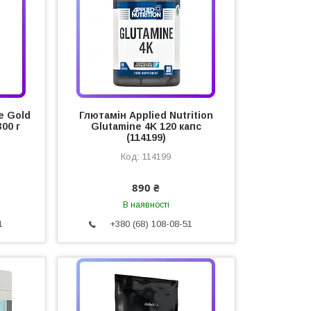
e Gold
Глютамін Applied Nutrition
00 г
Glutamine 4K 120 капс
(114199)
114199
890 ₴
В наявності
1
+380 (68) 108-08-51