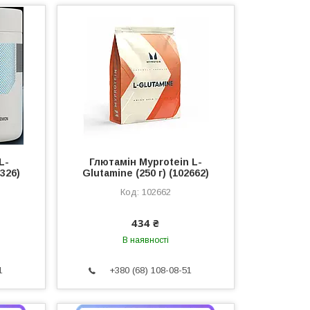
L-
Глютамін Myprotein L-
3326)
Glutamine (250 г) (102662)
102662
434 ₴
В наявності
1
+380 (68) 108-08-51