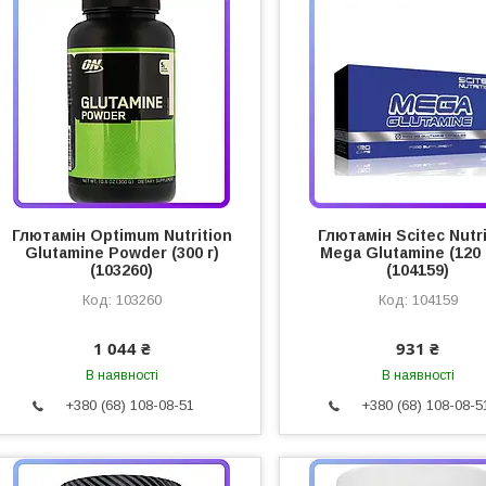
Глютамін Optimum Nutrition
Глютамін Scitec Nutri
Glutamine Powder (300 г)
Mega Glutamine (120 
(103260)
(104159)
103260
104159
1 044 ₴
931 ₴
В наявності
В наявності
+380 (68) 108-08-51
+380 (68) 108-08-5