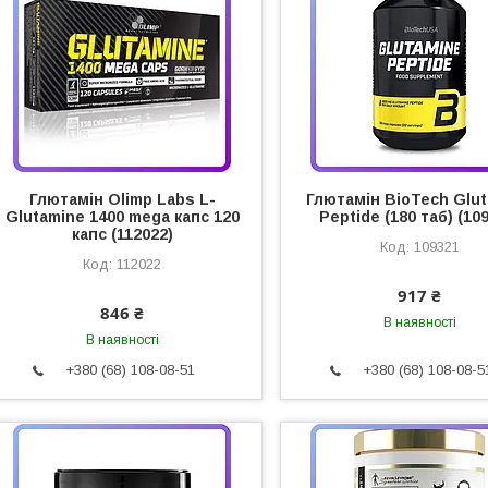
Глютамін Olimp Labs L-
Глютамін BioTech Glu
Glutamine 1400 mega капс 120
Peptide (180 таб) (10
капс (112022)
109321
112022
917 ₴
846 ₴
В наявності
В наявності
+380 (68) 108-08-51
+380 (68) 108-08-5