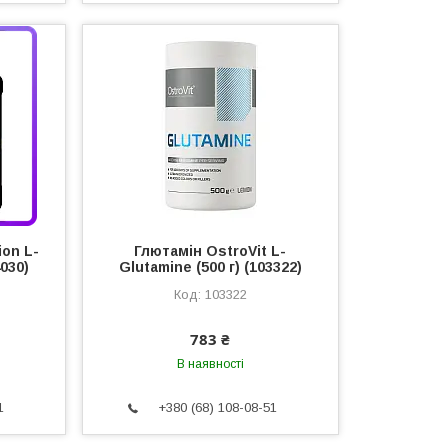
ion L-
Глютамін OstroVit L-
4030)
Glutamine (500 г) (103322)
103322
783 ₴
В наявності
1
+380 (68) 108-08-51