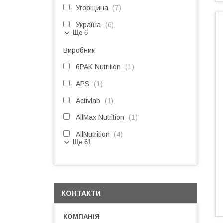
Угорщина
7
Україна
6
Ще 6
Виробник
6PAK Nutrition
1
APS
1
Activlab
1
AllMax Nutrition
1
AllNutrition
4
Ще 61
КОНТАКТИ