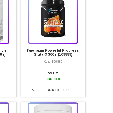
ion
Глютамін Powerful Progress
0 г)
Gluta-X 300 г (109889)
109889
551 ₴
В наявності
1
+380 (68) 108-08-51