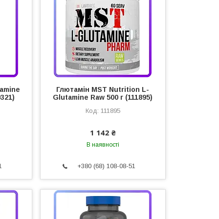
tamine
Глютамін MST Nutrition L-
9321)
Glutamine Raw 500 г (111895)
111895
1 142 ₴
В наявності
1
+380 (68) 108-08-51