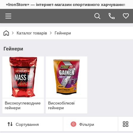
«IronStore» — інтернет-магазин спортивного харчування
Каталог товарів
Гейнери
Гейнери
Високоуглеводние
Високобілкові
гейнери
гейнери
Сортування
0
Фільтри