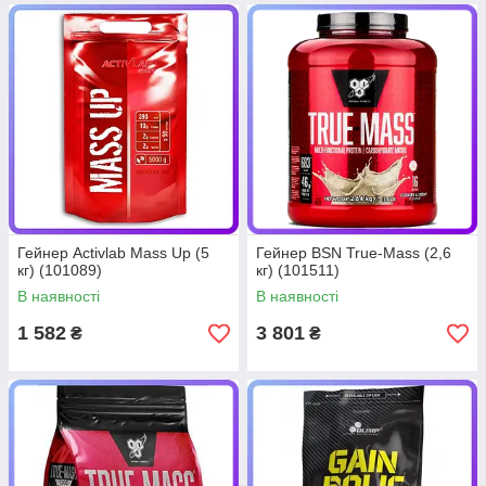
Гейнер Activlab Mass Up (5
Гейнер BSN True-Mass (2,6
кг) (101089)
кг) (101511)
В наявності
В наявності
1 582
3 801
₴
₴