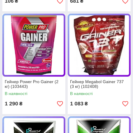
106
681
₴
₴
Гейнер Power Pro Gainer (2
Гейнер Megabol Gainer 737
кг) (103443)
(3 кг) (102408)
В наявності
В наявності
1 290
1 083
₴
₴