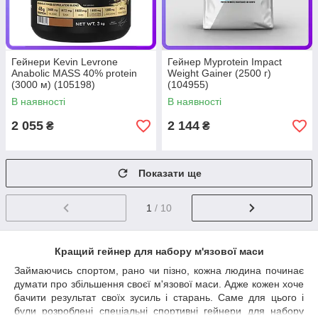
Гейнери Kevin Levrone
Гейнер Myprotein Impact
Anabolic MASS 40% protein
Weight Gainer (2500 г)
(3000 м) (105198)
(104955)
В наявності
В наявності
2 055
2 144
₴
₴
Показати ще
1
/ 10
Кращий гейнер для набору м'язової маси
Займаючись спортом, рано чи пізно, кожна людина починає
думати про збільшення своєї м'язової маси. Адже кожен хоче
бачити результат своїх зусиль і старань. Саме для цього і
були розроблені спеціальні спортивні гейнери для набору