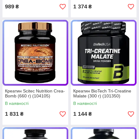
989
1 374
₴
₴
Креатин Scitec Nutrition Crea-
Креатин BioTech Tri-Creatine
Bomb (660 г) (104105)
Malate (300 г) (101350)
В наявності
В наявності
1 831
1 144
₴
₴