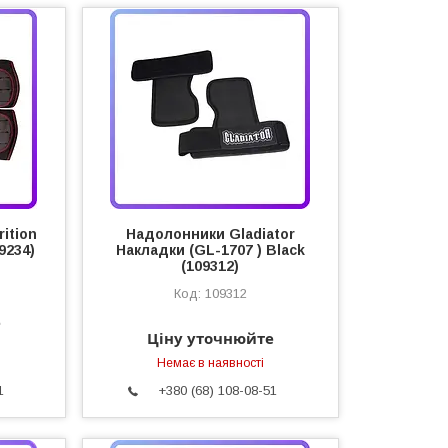
ition
Надолонники Gladiator
09234)
Накладки (GL-1707 ) Black
(109312)
109312
е
Ціну уточнюйте
Немає в наявності
1
+380 (68) 108-08-51