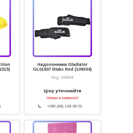
ition
Надолонники Gladiator
1515)
GL01607 Blakc Red (109304)
109304
е
Ціну уточнюйте
Немає в наявності
1
+380 (68) 108-08-51