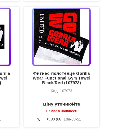
rilla
Фитнес-полотенце Gorilla
owel
Wear Functional Gym Towel
)
Black/Red (107973)
107973
е
Ціну уточнюйте
Немає в наявності
1
+380 (68) 108-08-51