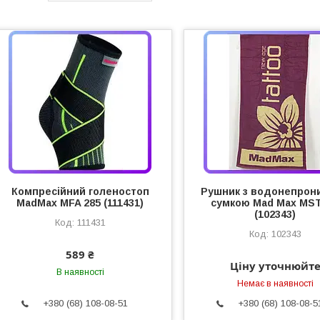
Компресійний голеностоп
Рушник з водонепрон
MadMax MFA 285 (111431)
сумкою Mad Max MS
(102343)
111431
102343
589 ₴
Ціну уточнюйт
В наявності
Немає в наявності
+380 (68) 108-08-51
+380 (68) 108-08-5