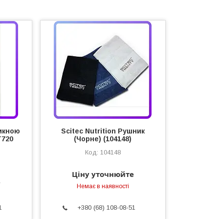
икною
Scitec Nutrition Рушник
T720
(Чорне) (104148)
104148
Ціну уточнюйте
е
Немає в наявності
1
+380 (68) 108-08-51