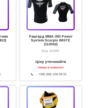
тник
Рашгард MMA-003 Power
432)
System Scorpio WHITE
(110362)
110362
е
Ціну уточнюйте
Немає в наявності
1
+380 (68) 108-08-51