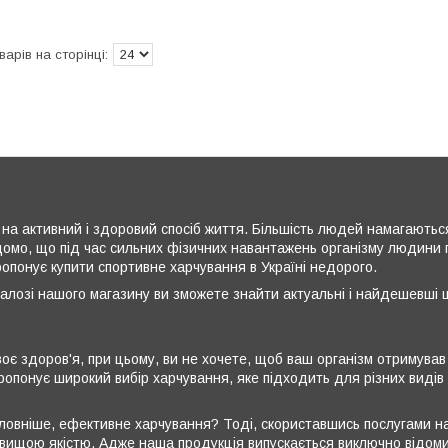
 на активний і здоровий спосіб життя. Більшість людей намагаються
омо, що під час сильних фізичних навантажень організму людини по
пропонує купити спортивне харчування в Україні недорого.
алозі нашого магазину ви зможете знайти актуальні і найдешевші ц
оє здоров'я, при цьому, ви не хочете, щоб ваш організм отримував
ропонує широкий вибір харчування, яке підходить для різних видів ф
головніше, ефективне харчування? Тоді, скориставшись послугами н
йвищою якістю. Адже наша продукція випускається виключно відоми