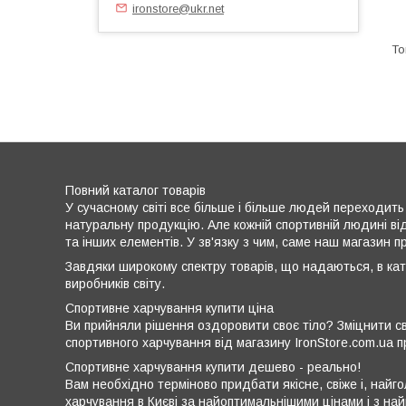
ironstore@ukr.net
Повний каталог товарів
У сучасному світі все більше і більше людей переходить
натуральну продукцію. Але кожній спортивній людині від
та інших елементів. У зв'язку з чим, саме наш магазин 
Завдяки широкому спектру товарів, що надаються, в кат
виробників світу.
Спортивне харчування купити ціна
Ви прийняли рішення оздоровити своє тіло? Зміцнити св
спортивного харчування від магазину IronStore.com.ua п
Спортивне харчування купити дешево - реально!
Вам необхідно терміново придбати якісне, свіже і, най
харчування в Києві за найоптимальнішими цінами і з на