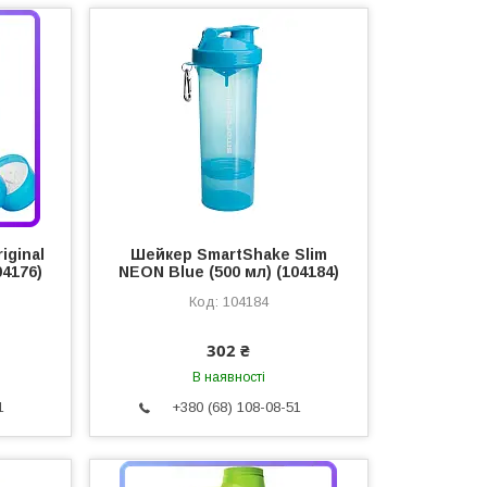
iginal
Шейкер SmartShake Slim
04176)
NEON Blue (500 мл) (104184)
104184
302 ₴
В наявності
1
+380 (68) 108-08-51