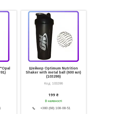
"Opal
Шейкер Optimum Nutrition
391)
Shaker with metal ball (600 мл)
(103286)
103286
199 ₴
В наявності
1
+380 (68) 108-08-51