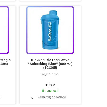
"Magic
Шейкер BioTech Wave
1394)
"Schocking Blue" (600 мл)
(101395)
101395
198 ₴
В наявності
1
+380 (68) 108-08-51