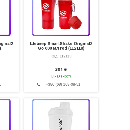
ginal2
Шейкер SmartShake Original2
)
Go 600 мл red (112118)
112118
301 ₴
В наявності
1
+380 (68) 108-08-51