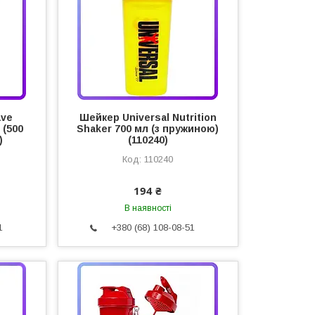
ave
Шейкер Universal Nutrition
 (500
Shaker 700 мл (з пружиною)
)
(110240)
110240
194 ₴
В наявності
1
+380 (68) 108-08-51