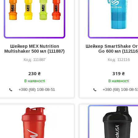
Шейкер MEX Nutrition
Шейкер SmartShake Ori
Multishaker 500 мл (111887)
Go 600 мл (112116
111887
112116
230 ₴
319 ₴
В наявності
В наявності
+380 (68) 108-08-51
+380 (68) 108-08-5