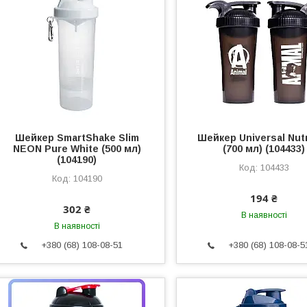
Шейкер SmartShake Slim
Шейкер Universal Nutr
NEON Pure White (500 мл)
(700 мл) (104433)
(104190)
104433
104190
194 ₴
302 ₴
В наявності
В наявності
+380 (68) 108-08-51
+380 (68) 108-08-5