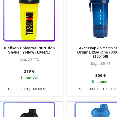
Шейкер Universal Nutrition
Аксесуари SmartSh
Shaker Yellow (104471)
Original2Go One (800
(105458)
104471
105458
219 ₴
306 ₴
В наявності
В наявності
+380 (68) 108-08-51
+380 (68) 108-08-5