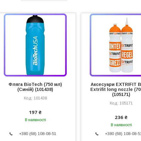
Фляга BioTech (750 мл)
Аксесуари EXTRIFIT B
(Синій) (101438)
Extrifit long nozzle (7
(105171)
101438
105171
197 ₴
236 ₴
В наявності
В наявності
+380 (68) 108-08-51
+380 (68) 108-08-5