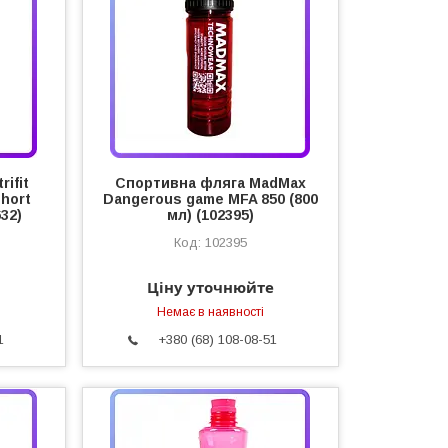
ifit
Спортивна фляга MadMax
Short
Dangerous game MFA 850 (800
32)
мл) (102395)
102395
Ціну уточнюйте
Немає в наявності
1
+380 (68) 108-08-51