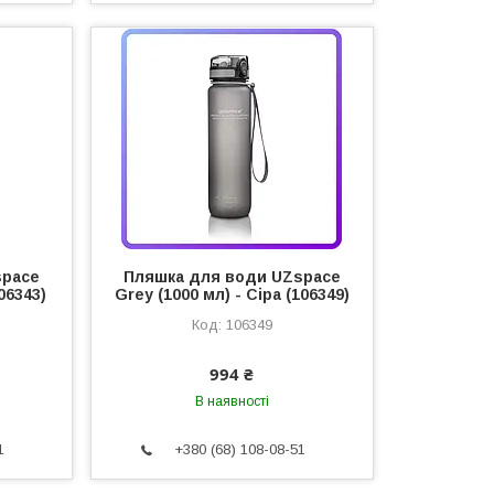
space
Пляшка для води UZspace
06343)
Grey (1000 мл) - Сіра (106349)
106349
994 ₴
В наявності
1
+380 (68) 108-08-51