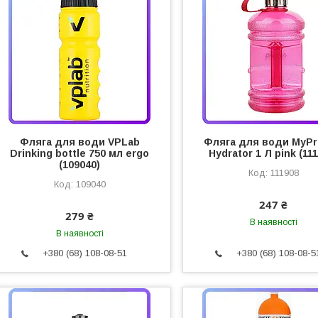
Фляга для води VPLab
Фляга для води MyPr
Drinking bottle 750 мл ergo
Hydrator 1 Л pink (11
(109040)
111908
109040
247 ₴
279 ₴
В наявності
В наявності
+380 (68) 108-08-51
+380 (68) 108-08-5