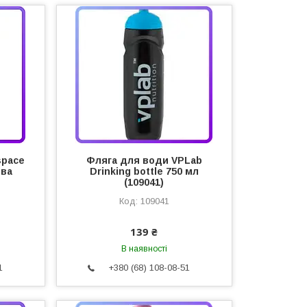
space
Фляга для води VPLab
ева
Drinking bottle 750 мл
(109041)
109041
139 ₴
В наявності
1
+380 (68) 108-08-51