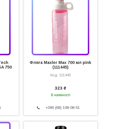
Tech
Фляга Maxler Max 700 мл pink
SA 750
(111445)
111445
323 ₴
В наявності
1
+380 (68) 108-08-51