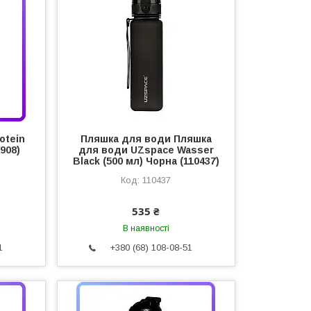
otein
Пляшка для води Пляшка
1908)
для води UZspace Wasser
Black (500 мл) Чорна (110437)
110437
535 ₴
В наявності
1
+380 (68) 108-08-51