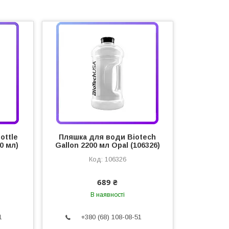
ottle
Пляшка для води Biotech
00 мл)
Gallon 2200 мл Opal (106326)
106326
689 ₴
В наявності
1
+380 (68) 108-08-51