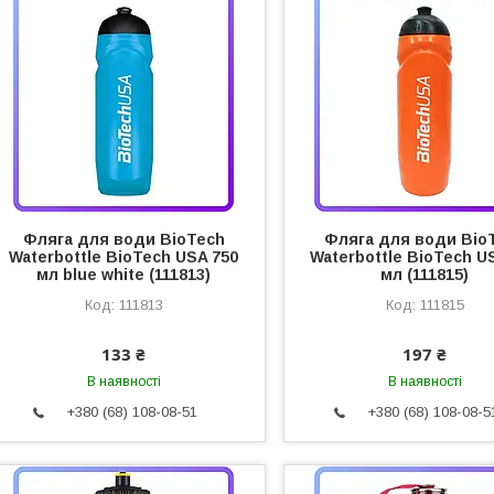
Фляга для води BioTech
Фляга для води Bio
Waterbottle BioTech USA 750
Waterbottle BioTech U
мл blue white (111813)
мл (111815)
111813
111815
133 ₴
197 ₴
В наявності
В наявності
+380 (68) 108-08-51
+380 (68) 108-08-5