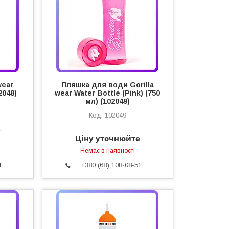
wear
Пляшка для води Gorilla
2048)
wear Water Bottle (Pink) (750
мл) (102049)
102049
е
Ціну уточнюйте
Немає в наявності
1
+380 (68) 108-08-51