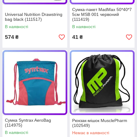
Сумка-пакет MadMax 50*40*7
Universal Nutrition Drawstring
5см MSB 001 червоний
bag black (111517)
(111419)
В наявності
В наявності
574
41
₴
₴
Сумка Syntrax AeroBag
Рюкзак-мішок MusclePharm
(114975)
(102549)
В наявності
Немає в наявності