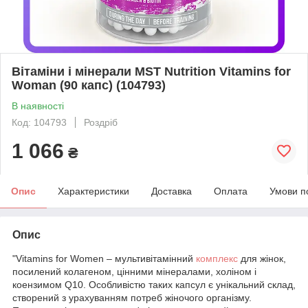
Вітаміни і мінерали MST Nutrition Vitamins for
Woman (90 капс) (104793)
В наявності
Код: 104793
Роздріб
1 066
₴
Опис
Характеристики
Доставка
Оплата
Умови п
Опис
"Vitamins for Women – мультивітамінний
комплекс
для жінок,
посилений колагеном, цінними мінералами, холіном і
коензимом Q10. Особливістю таких капсул є унікальний склад,
створений з урахуванням потреб жіночого організму.