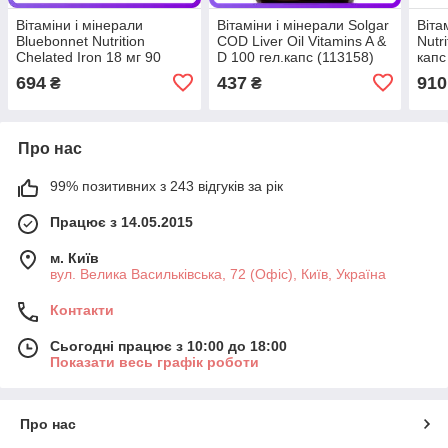
Вітаміни і мінерали
Вітаміни і мінерали Solgar
Віта
Bluebonnet Nutrition
COD Liver Oil Vitamins A &
Nutri
Chelated Iron 18 мг 90
D 100 гел.капс (113158)
капс
вег.капс (113522)
694
437
910
₴
₴
Про нас
99% позитивних з 243 відгуків за рік
Працює з 14.05.2015
м. Київ
вул. Велика Васильківська, 72 (Офіс), Київ, Україна
Контакти
Сьогодні працює з 10:00 до 18:00
Показати весь графік роботи
Про нас