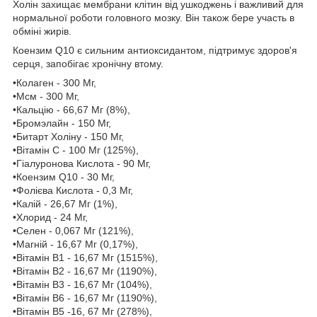
Холін захищає мембрани клітин від ушкоджень і важливий для
нормальної роботи головного мозку. Він також бере участь в
обміні жирів.
Коензим Q10 є сильним антиоксидантом, підтримує здоров'я
серця, запобігає хронічну втому.
•Колаген - 300 Мг,
•Мсм - 300 Мг,
•Кальцію - 66,67 Мг (8%),
•Бромэлайн - 150 Мг,
•Битарт Холіну - 150 Мг,
•Вітамін С - 100 Мг (125%),
•Гіалуронова Кислота - 90 Мг,
•Коензим Q10 - 30 Мг,
•Фолієва Кислота - 0,3 Мг,
•Калій - 26,67 Мг (1%),
•Хлорид - 24 Мг,
•Селен - 0,067 Мг (121%),
•Магній - 16,67 Мг (0,17%),
•Вітамін В1 - 16,67 Мг (1515%),
•Вітамін В2 - 16,67 Мг (1190%),
•Вітамін В3 - 16,67 Мг (104%),
•Вітамін В6 - 16,67 Мг (1190%),
•Вітамін В5 -16, 67 Мг (278%),