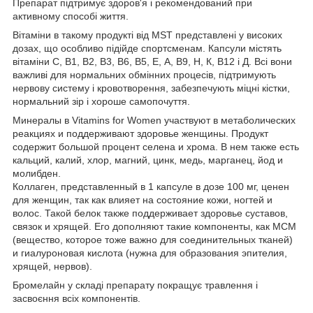
Препарат підтримує здоров'я і рекомендований при
активному способі життя.
Вітаміни в такому продукті від MST представлені у високих
дозах, що особливо підійде спортсменам. Капсули містять
вітаміни С, В1, В2, В3, В6, В5, Е, А, В9, Н, К, В12 і Д. Всі вони
важливі для нормальних обмінних процесів, підтримують
нервову систему і кровотворення, забезпечують міцні кістки,
нормальний зір і хороше самопочуття.
Минералы в Vitamins for Women участвуют в метаболических
реакциях и поддерживают здоровье женщины. Продукт
содержит большой процент селена и хрома. В нем также есть
кальций, калий, хлор, магний, цинк, медь, марганец, йод и
молибден.
Коллаген, представленный в 1 капсуле в дозе 100 мг, ценен
для женщин, так как влияет на состояние кожи, ногтей и
волос. Такой белок также поддерживает здоровье суставов,
связок и хрящей. Его дополняют такие компоненты, как МСМ
(вещество, которое тоже важно для соединительных тканей)
и гиалуроновая кислота (нужна для образования эпителия,
хрящей, нервов).
Бромелайн у складі препарату покращує травлення і
засвоєння всіх компонентів.