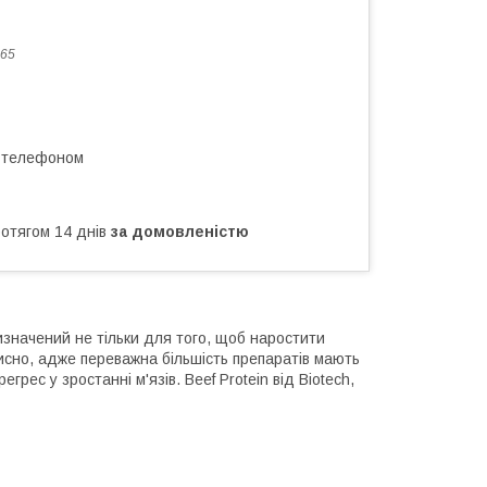
65
а телефоном
ротягом 14 днів
за домовленістю
изначений не тільки для того, щоб наростити
орисно, адже переважна більшість препаратів мають
грес у зростанні м'язів. Beef Protein від Biotech,