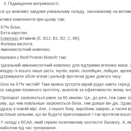
Підвищення витривалості.
се це можливо завдяки унікальному складу, заснованому на витяж
ктивні компоненти при цьому такі:
 97% білок;
 Бета-каротин;
•
Комплекс
вітамінів (Е, В12, В1, В2, С, В6);
 Фолієва кислота;
 Амінокислотний комплекс.
ереваги у Beef Protein Biotech такі:
 Ідеальний амінокислотний комплекс для підтримки м'язової маси.
ипадку їх всього лише шість: інулін, валін, ізолейцин, лейцин, аргі
ідтримувати обсяг м'язів і рельєф протягом дуже довгого часу.
 Біло на 97% чистий! Таке можна зустріти вкрай рідко навіть серед
се завдяки яловичого протеїну, аналогів за ефективністю якому з
 Препарат засвоюється рівно за 60 хвилин. Це, до речі, теж саме 
ому, що чим повільніше засвоюється білок, тим довше він діє. Здав
ідразу в повній мірі. Але, з іншого боку, виробник завіряє, а тисячі
астільки сильним, що ви будете приголомшені! І так протягом всьо
 У складі є BCAA, який сприяє позитивному азотистої балансу. А, 
наболізм під час тренування.