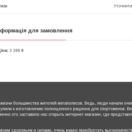
Смак
Уточнити
нформація для замовлення
іна:
3 288 ₴
жизни большинства жителей мегаполисов. Ведь, люди начали очень
тупили к изготовлению полноценного рациона для спортсменов. В
енно это заставило нас открыть интернет-магазин, где представ
воим здоровьем и силами, очень важно приобретать высококачеств