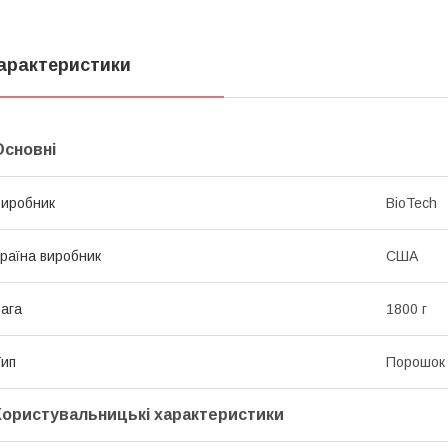
арактеристики
Основні
иробник
BioTech
раїна виробник
США
ага
1800 г
ип
Порошок
Користувальницькі характеристики