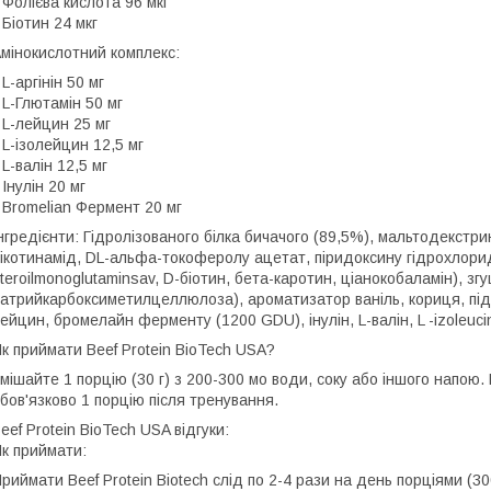
 Фолієва кислота 96 мкг
 Біотин 24 мкг
мінокислотний комплекс:
 L-аргінін 50 мг
 L-Глютамін 50 мг
 L-лейцин 25 мг
 L-ізолейцин 12,5 мг
 L-валін 12,5 мг
 Інулін 20 мг
 Bromelian Фермент 20 мг
нгредієнти: Гідролізованого білка бичачого (89,5%), мальтодекстрин
ікотинамід, DL-альфа-токоферолу ацетат, піридоксину гідрохлорид
teroilmonoglutaminsav, D-біотин, бета-каротин, ціанокобаламін), з
атрийкарбоксиметилцеллюлоза), ароматизатор ваніль, кориця, підсо
ейцин, бромелайн ферменту (1200 GDU), інулін, L-валін, L -izoleuci
к приймати Beef Protein BioTech USA?
мішайте 1 порцію (30 г) з 200-300 мо води, соку або іншого напою.
бов'язково 1 порцію після тренування.
eef Protein BioTech USA відгуки:
к приймати:
риймати Beef Protein Biotech слід по 2-4 рази на день порціями (30