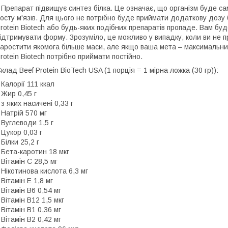
 Препарат підвищує синтез білка. Це означає, що організм буде са
осту м'язів. Для цього не потрібно буде приймати додаткову дозу бі
rotein Biotech або будь-яких подібних препаратів пропаде. Вам буд
ідтримувати форму. Зрозуміло, це можливо у випадку, коли ви не 
аростити якомога більше маси, але якщо ваша мета – максимальний о
rotein Biotech потрібно приймати постійно.
клад Beef Protein BioTech USA (1 порція = 1 мірна ложка (30 гр)):
 Калорії 111 ккал
 Жир 0,45 г
 з яких насичені 0,33 г
 Натрій 570 мг
 Вуглеводи 1,5 г
 Цукор 0,03 г
 Білки 25,2 г
 Бета-каротин 18 мкг
 Вітамін C 28,5 мг
 Нікотинова кислота 6,3 мг
 Вітамін Е 1,8 мг
 Вітамін B6 0,54 мг
 Вітамін В12 1,5 мкг
 Вітамін B1 0,36 мг
 Вітамін В2 0,42 мг