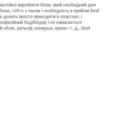
мостійно виробляти білок, який необхідний для
лка, тобто з часом і необхідність в прийомі Beef
е досить просто приходити в спортзал, і
професійний бодібілдер і не намагаєтеся
бсяг, рельєф, конкурси, призи і т. д., Beef