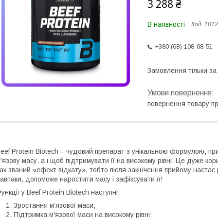
3 288 ₴
В наявності
Код:
1012
+380 (68) 108-08-51
Замовлення тільки з
повернення товару п
eef Protein Biotech – чудовий препарат з унікальною формулою, пр
'язову масу, а і щоб підтримувати її на високому рівні. Це дуже к
ак званий «ефект відкату», тобто після закінчення прийому настає ре
авпаки, допоможе наростити масу і зафіксувати її!
ункції у Beef Protein Biotech наступні:
Зростання м'язової маси;
Підтримка м'язової маси на високому рівні;