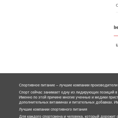
І
Ц
Спортивное питание – лучшие компании производители
Спорт сейчас занимает одну из лидирующих позиций в 
Именно по этой причине многие ученные и медики прис
дополнительных витаминах и питательных добавках. Им
Лучшие компании спортивного питания
Для каждого спортсмена и человека, который дорожит с