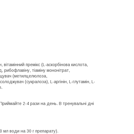
, вітамінний премікс (L-аскорбінова кислота,
, рибофлавіну, тіаміну мононітрат,
гущувач (метилцелюлоза,
лоджувач (сукралоза), L-аргінін, L-глутамін, L-
n.
 Приймайте 2-4 рази на день. В тренувальні дні
0 мл води на 30 г препарату).