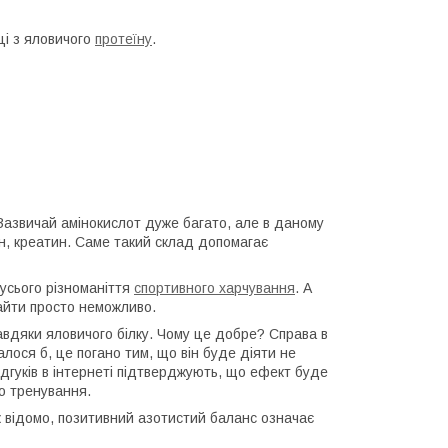
ці з яловичого
протеїну
.
 Зазвичай амінокислот дуже багато, але в даному
нін, креатин. Саме такий склад допомагає
 усього різноманіття
спортивного харчування
. А
найти просто неможливо.
завдяки яловичого білку. Чому це добре? Справа в
алося б, це погано тим, що він буде діяти не
 відгуків в інтернеті підтверджують, що ефект буде
го тренування.
як відомо, позитивний азотистий баланс означає