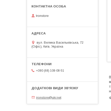
Ironstore
вул. Велика Васильківська, 72
(Офіс), Київ, Україна
+380 (68) 108-08-51
B
м
т
н
ironstore@ukr.net
Ф