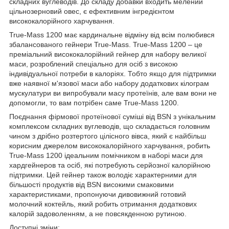
складних вуглеводів. До складу добавки входить мелений
цільнозерновий овес, є ефективним інгредієнтом
висококалорійного харчування.
True-Mass 1200 має кардинальне відміну від всім полюбився
збалансованого гейнери True-Mass. True-Mass 1200 – це
преміальний висококалорійний гейнер для набору великої
маси, розроблений спеціально для осіб з високою
індивідуальної потреби в калоріях. Тобто якщо для підтримки
вже наявної м'язової маси або набору додаткових кілограм
мускулатури ви випробували масу протеїнів, але вам вони не
допомогли, то вам потрібен саме True-Mass 1200.
Поєднання фірмової протеїнової суміші від BSN з унікальним
комплексом складних вуглеводів, що складається головним
чином з дрібно розтертого цілісного вівса, який є найбільш
корисним джерелом висококалорійного харчування, робить
True-Mass 1200 ідеальним помічником в наборі маси для
хардгейнеров та осіб, які потребують серйозної калорійною
підтримки. Цей гейнер також володіє характерними для
більшості продуктів від BSN високими смаковими
характеристиками, пропонуючи дивовижний готовий
молочний коктейль, який робить отримання додаткових
калорій задоволенням, а не повсякденною рутиною.
Доступні зміни: