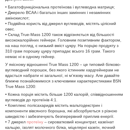
• Багатофункціональна протеїнова і вуглеводна матриця;
• Джерело BCAA і багатьох інших замінних і незамінних
амінокислот;
• Подвійна користь від джерел вуглеводів, містять цілісний
овес.
• Склад True-Mass 1200 також відрізняється від більшості
висококалорійних гейнери. Головним позитивним фактором,
на наш погляд, є низький вміст цукру. На порцію продукту з
310 грам порошку цукру припадає всього 16 грам. Такого
немає ні в одному гейнер.
У якісному відношенні True Mass 1200 – це типовий білково-
вуглеводний порошок, без якого істинним хардгейнерам не
вдасться набрати ні загальної, ні м'язову масу. Але давайте
ближче познайомимося з ключовими характеристиками BSN
True Mass 1200:
• Кожна порція містить більше 1200 калорій, співвідношенням
вуглеводів до протеїнів 4:1.
• Комплекс полісахаридів містить мальтодекстрин і
компоненти вівсяного борошна, які абсорбуються з різною
швидкістю і забезпечують безперервний приплив енергії.
• 7 джерел
протеїну
– сироватковий концентрат, казеїнат
кальцію, ізолят молочного білка, міцелярні казеїн, яєчний