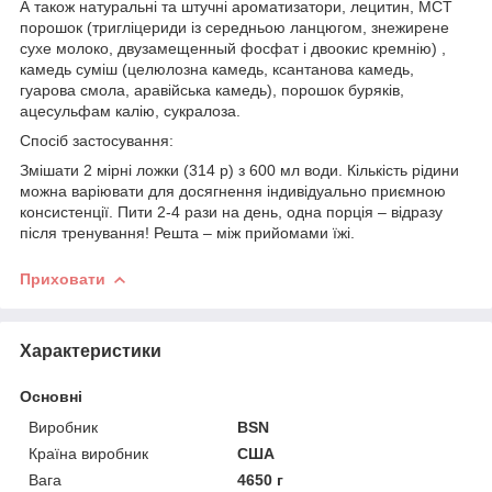
А також натуральні та штучні ароматизатори, лецитин, MCT
порошок (тригліцериди із середньою ланцюгом, знежирене
сухе молоко, двузамещенный фосфат і двоокис кремнію) ,
камедь суміш (целюлозна камедь, ксантанова камедь,
гуарова смола, аравійська камедь), порошок буряків,
ацесульфам калію, сукралоза.
Спосіб застосування:
Змішати 2 мірні ложки (314 р) з 600 мл води. Кількість рідини
можна варіювати для досягнення індивідуально приємною
консистенції. Пити 2-4 рази на день, одна порція – відразу
після тренування! Решта – між прийомами їжі.
Приховати
Характеристики
Основні
Виробник
BSN
Країна виробник
США
Вага
4650 г