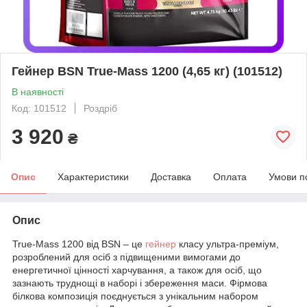
Гейнер BSN True-Mass 1200 (4,65 кг) (101512)
В наявності
Код: 101512
Роздріб
3 920
₴
Опис
Характеристики
Доставка
Оплата
Умови п
Опис
True-Mass 1200 від BSN – це
гейнер
класу ультра-преміум,
розроблений для осіб з підвищеними вимогами до
енергетичної цінності харчування, а також для осіб, що
зазнають труднощі в наборі і збереження маси. Фірмова
білкова композиція поєднується з унікальним набором