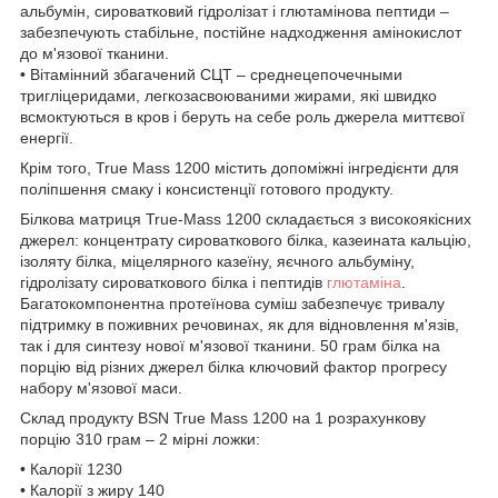
альбумін, сироватковий гідролізат і глютамінова пептиди –
забезпечують стабільне, постійне надходження амінокислот
до м'язової тканини.
• Вітамінний збагачений СЦТ – среднецепочечными
тригліцеридами, легкозасвоюваними жирами, які швидко
всмоктуються в кров і беруть на себе роль джерела миттєвої
енергії.
Крім того, True Mass 1200 містить допоміжні інгредієнти для
поліпшення смаку і консистенції готового продукту.
Білкова матриця True-Mass 1200 складається з високоякісних
джерел: концентрату сироваткового білка, казеината кальцію,
ізоляту білка, міцелярного казеїну, яєчного альбуміну,
гідролізату сироваткового білка і пептидів
глютаміна
.
Багатокомпонентна протеїнова суміш забезпечує тривалу
підтримку в поживних речовинах, як для відновлення м'язів,
так і для синтезу нової м'язової тканини. 50 грам білка на
порцію від різних джерел білка ключовий фактор прогресу
набору м'язової маси.
Склад продукту BSN True Mass 1200 на 1 розрахункову
порцію 310 грам – 2 мірні ложки:
• Калорії 1230
• Калорії з жиру 140