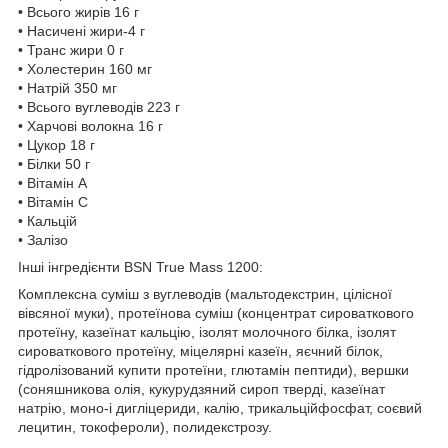
• Всього жирів 16 г
• Насичені жири-4 г
• Транс жири 0 г
• Холестерин 160 мг
• Натрій 350 мг
• Всього вуглеводів 223 г
• Харчові волокна 16 г
• Цукор 18 г
• Білки 50 г
• Вітамін А
• Вітамін С
• Кальцій
• Залізо
Інші інгредієнти BSN True Mass 1200:
Комплексна суміш з вуглеводів (мальтодекстрин, цілісної
вівсяної муки), протеїнова суміш (концентрат сироваткового
протеїну, казеїнат кальцію, ізолят молочного білка, ізолят
сироваткового протеїну, міцелярні казеїн, яєчний білок,
гідролізований купити протеїни, глютамін пептиди), вершки
(соняшникова олія, кукурудзяний сироп тверді, казеїнат
натрію, моно-і дигліцериди, калію, трикальційфосфат, соєвий
лецитин, токофероли), полидекстрозу.