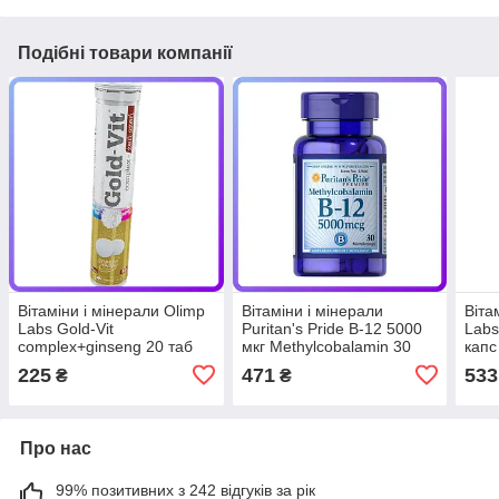
Подібні товари компанії
Вітаміни і мінерали Olimp
Вітаміни і мінерали
Віта
Labs Gold-Vit
Puritan's Pride B-12 5000
Labs
complex+ginseng 20 таб
мкг Methylcobalamin 30
капс
(113046)
мікро-таб (114065)
225
471
533
₴
₴
Про нас
99% позитивних з 242 відгуків за рік