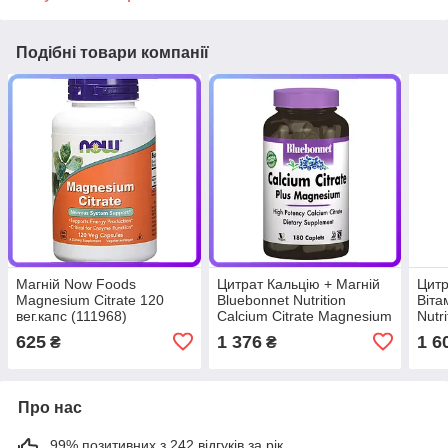
Подібні товари компанії
Магній Now Foods
Цитрат Кальцію + Магній
Цитр
Magnesium Citrate 120
Bluebonnet Nutrition
Віта
вег.капс (111968)
Calcium Citrate Magnesium
Nutr
180 капсул (112532)
Magn
625
1 376
1 6
₴
₴
180 
Про нас
99% позитивних з 242 відгуків за рік