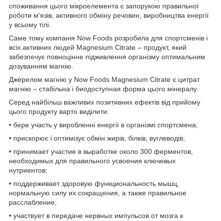
споживання цього мікроелемента є запорукою правильної
роботи м'язів, активного обміну речовин, виробництва енергії
у всьому тілі.
Саме тому компанія Now Foods розробила для спортсменів і
всіх активних людей Magnesium Citrate – продукт, який
забезпечує повноцінне підживлення організму оптимальним
дозуванням магнію.
Джерелом магнію у Now Foods Magnesium Citrate є цитрат
магнію – стабільна і биодоступная форма цього мінералу.
Серед найбільш важливих позитивних ефектів від прийому
цього продукту варто виділити:
• бере участь у виробленні енергії в організмі спортсмена;
• прискорює і оптимізує обмін жирів, білків, вуглеводів;
• принимает участие в выработке около 300 ферментов,
необходимых для правильного усвоения ключевых
нутриентов;
• поддерживает здоровую функциональность мышц,
нормальную силу их сокращения, а также правильное
расслабление;
• участвует в передаче нервных импульсов от мозга к