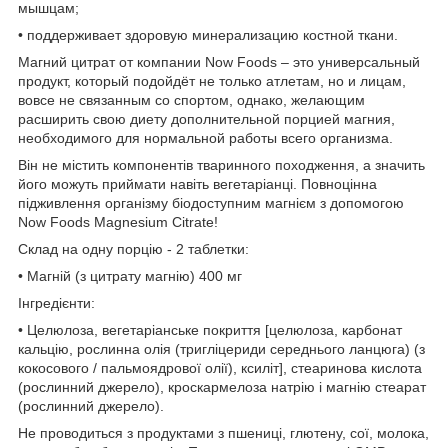
мышцам;
• поддерживает здоровую минерализацию костной ткани.
Магний цитрат от компании Now Foods – это универсальный
продукт, который подойдёт не только атлетам, но и лицам,
вовсе не связанным со спортом, однако, желающим
расширить свою диету дополнительной порцией магния,
необходимого для нормальной работы всего организма.
Він не містить компонентів тваринного походження, а значить
його можуть приймати навіть вегетаріанці. Повноцінна
підживлення організму біодоступним магнієм з допомогою
Now Foods Magnesium Citrate!
Склад на одну порцію - 2 таблетки:
• Магній (з цитрату магнію) 400 мг
Інгредієнти:
• Целюлоза, вегетаріанське покриття [целюлоза, карбонат
кальцію, рослинна олія (тригліцериди середнього ланцюга) (з
кокосового / пальмоядрової олії), ксиліт], стеаринова кислота
(рослинний джерело), кроскармелоза натрію і магнію стеарат
(рослинний джерело).
Не проводиться з продуктами з пшениці, глютену, сої, молока,