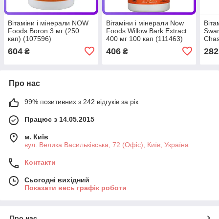
Вітаміни і мінерали NOW
Вітаміни і мінерали Now
Віта
Foods Boron 3 мг (250
Foods Willow Bark Extract
Swan
кап) (107596)
400 мг 100 кап (111463)
Chas
120 
604
406
282
₴
₴
Про нас
99% позитивних з 242 відгуків за рік
Працює з 14.05.2015
м. Київ
вул. Велика Васильківська, 72 (Офіс), Київ, Україна
Контакти
Сьогодні вихідний
Показати весь графік роботи
Про нас