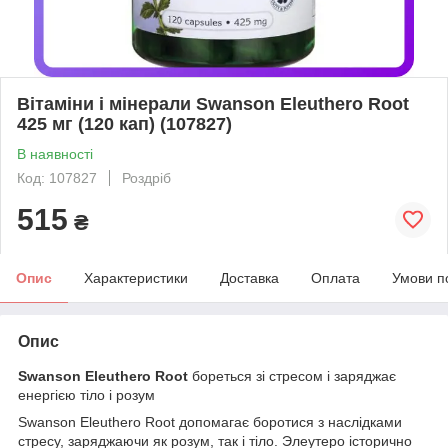
Вітаміни і мінерали Swanson Eleuthero Root
425 мг (120 кап) (107827)
В наявності
Код: 107827
Роздріб
515
₴
Опис
Характеристики
Доставка
Оплата
Умови п
Опис
Swanson Eleuthero Root
бореться зі стресом і заряджає
енергією тіло і розум
Swanson Eleuthero Root допомагає боротися з наслідками
стресу, заряджаючи як розум, так і тіло. Элеутеро історично