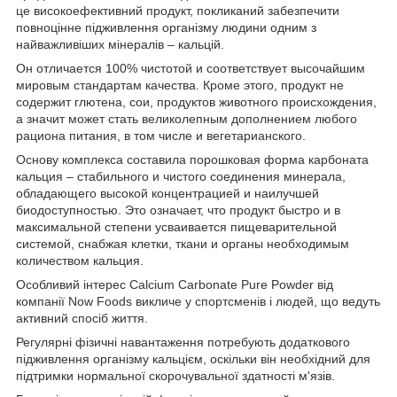
це високоефективний продукт, покликаний забезпечити
повноцінне підживлення організму людини одним з
найважливіших мінералів – кальцій.
Он отличается 100% чистотой и соответствует высочайшим
мировым стандартам качества. Кроме этого, продукт не
содержит глютена, сои, продуктов животного происхождения,
а значит может стать великолепным дополнением любого
рациона питания, в том числе и вегетарианского.
Основу комплекса составила порошковая форма карбоната
кальция – стабильного и чистого соединения минерала,
обладающего высокой концентрацией и наилучшей
биодоступностью. Это означает, что продукт быстро и в
максимальной степени усваивается пищеварительной
системой, снабжая клетки, ткани и органы необходимым
количеством кальция.
Особливий інтерес Calcium Carbonate Pure Powder від
компанії Now Foods викличе у спортсменів і людей, що ведуть
активний спосіб життя.
Регулярні фізичні навантаження потребують додаткового
підживлення організму кальцієм, оскільки він необхідний для
підтримки нормальної скорочувальної здатності м'язів.