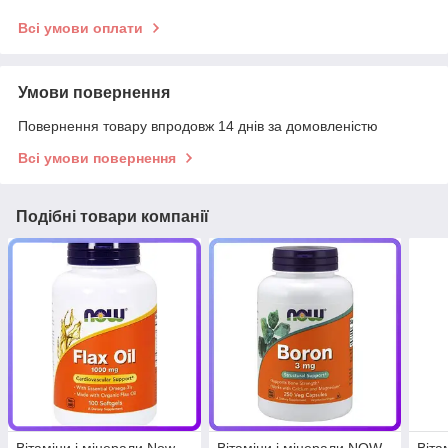
Всі умови оплати
Умови повернення
Повернення товару впродовж 14 днів за домовленістю
Всі умови повернення
Подібні товари компанії
Вітаміни і мінерали Now
Вітаміни і мінерали NOW
Віта