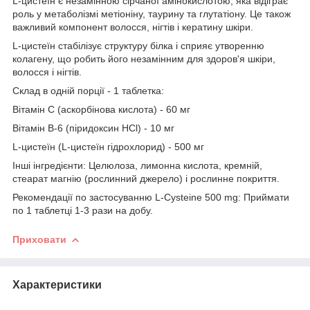
L-цистеїн є незамінною сірчаної амінокислотою, яка відіграє
роль у метаболізмі метіоніну, таурину та глутатіону. Це також
важливий компонент волосся, нігтів і кератину шкіри.
L-цистеїн стабілізує структуру білка і сприяє утворенню
колагену, що робить його незамінним для здоров'я шкіри,
волосся і нігтів.
Склад в одній порції - 1 таблетка:
Вітамін С (аскорбінова кислота) - 60 мг
Вітамін В-6 (піридоксин HCl) - 10 мг
L-цистеїн (L-цистеїн гідрохлорид) - 500 мг
Інші інгредієнти: Целюлоза, лимонна кислота, кремній,
стеарат магнію (рослинний джерело) і рослинне покриття.
Рекомендації по застосуванню L-Cysteine 500 mg: Приймати
по 1 таблетці 1-3 рази на добу.
Приховати
Характеристики