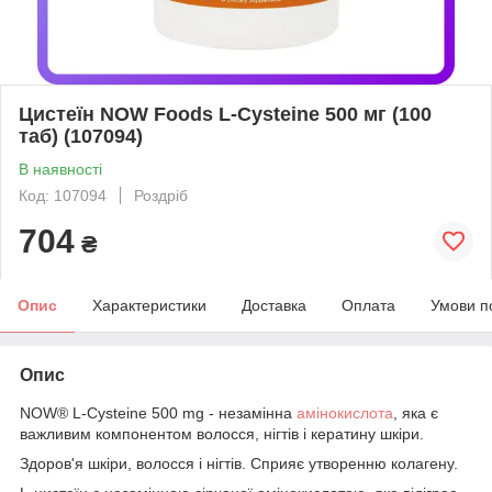
Цистеїн NOW Foods L-Cysteine 500 мг (100
таб) (107094)
В наявності
Код: 107094
Роздріб
704
₴
Опис
Характеристики
Доставка
Оплата
Умови п
Опис
NOW® L-Cysteine 500 mg - незамінна
амінокислота
, яка є
важливим компонентом волосся, нігтів і кератину шкіри.
Здоров'я шкіри, волосся і нігтів. Сприяє утворенню колагену.