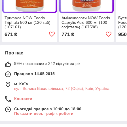
Трифала NOW Foods
Амінокислоти NOW Foods
Буст
Triphala 500 мг (120 таб)
Caprylic Acid 600 мг (100
Food
(107161)
софтгель) (107598)
(120
671
771
950
₴
₴
Про нас
99% позитивних з 242 відгуків за рік
Працює з 14.05.2015
м. Київ
вул. Велика Васильківська, 72 (Офіс), Київ, Україна
Контакти
Сьогодні працює з 10:00 до 18:00
Показати весь графік роботи