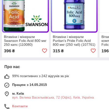
Вітаміни і мінерали
Вітаміни і мінерали
Віта
Swanson Folic Acid 800 мкг
Puritan's Pride Folic Acid
комп
250 капс (110080)
800 мкг (250 таб) (107761)
Foli
таб)
396
315
196
₴
₴
Про нас
99% позитивних з 242 відгуків за рік
Працює з 14.05.2015
м. Київ
вул. Велика Васильківська, 72 (Офіс), Київ, Україна
Контакти