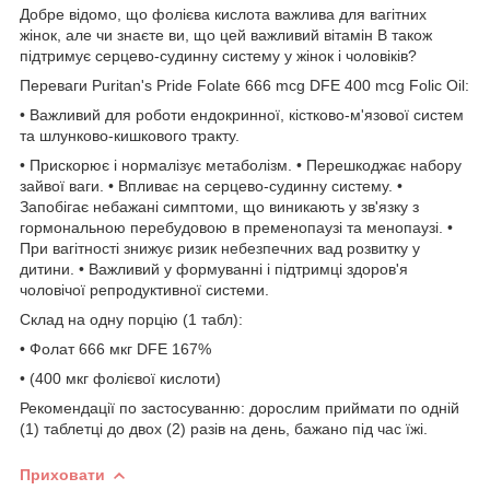
Добре відомо, що фолієва кислота важлива для вагітних
жінок, але чи знаєте ви, що цей важливий вітамін B також
підтримує серцево-судинну систему у жінок і чоловіків?
Переваги Puritan's Pride Folate 666 mcg DFE 400 mcg Folic Oil:
• Важливий для роботи ендокринної, кістково-м'язової систем
та шлунково-кишкового тракту.
• Прискорює і нормалізує метаболізм. • Перешкоджає набору
зайвої ваги. • Впливає на серцево-судинну систему. •
Запобігає небажані симптоми, що виникають у зв'язку з
гормональною перебудовою в пременопаузі та менопаузі. •
При вагітності знижує ризик небезпечних вад розвитку у
дитини. • Важливий у формуванні і підтримці здоров'я
чоловічої репродуктивної системи.
Склад на одну порцію (1 табл):
• Фолат 666 мкг DFE 167%
• (400 мкг фолієвої кислоти)
Рекомендації по застосуванню: дорослим приймати по одній
(1) таблетці до двох (2) разів на день, бажано під час їжі.
Приховати