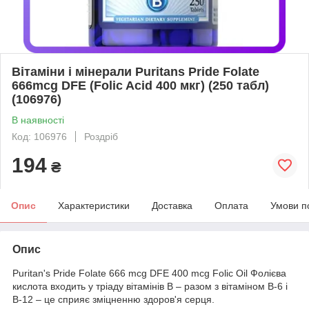
Вітаміни і мінерали Puritans Pride Folate
666mcg DFE (Folic Acid 400 мкг) (250 табл)
(106976)
В наявності
Код: 106976
Роздріб
194
₴
Опис
Характеристики
Доставка
Оплата
Умови п
Опис
Puritan's Pride Folate 666 mcg DFE 400 mcg Folic Oil Фолієва
кислота входить у тріаду вітамінів B – разом з вітаміном B-6 і
B-12 – це сприяє зміцненню здоров'я серця.