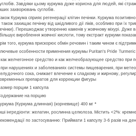
углобів. Завдяки цьому куркума дуже корисна для людей, які стра
нших захворювань суглобів.
акож Куркума сприяє регенерації клітин печінки. Куркума позитивн
 також захищає печінку від шкідливого дії ліків, особливо при їх т
ечінки). Перешкоджає утворенню каменів у жовчному міхурі. Дуже в
більшує вироблення жовчної кислоти, тому екстракт куркуми показа
рім того, куркума прискорює обмін речовин і таким чином є підтрим
лючевые особенности применения куркумы Puritan's Pride Turmeric
 как желчегонное средство и как желчеобразующее средство при
 при нарушениях и заболеваниях системы пищеварения, при метеор
елудочного сока, снижает влечение к сладкому и жирному, регули
овременных препаратов для коррекции фигуры
азмер порции 1 капсула
одержание на порцию
уркума (Куркума длинная) (корневище) 400 мг *
нші інгредієнти: желатин, рослинна целюлоза. Містить <2%: кремн
екомендації по застосуванню: Приймати 1 капсулу 3-6 разів на ден