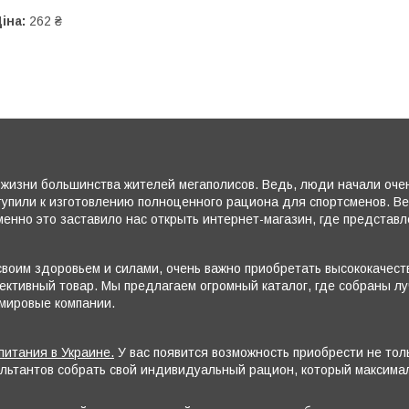
іна:
262 ₴
жизни большинства жителей мегаполисов. Ведь, люди начали очень
тупили к изготовлению полноценного рациона для спортсменов. В
енно это заставило нас открыть интернет-магазин, где представ
воим здоровьем и силами, очень важно приобретать высококачеств
ктивный товар. Мы предлагаем огромный каталог, где собраны лу
 мировые компании.
питания в Украине.
У вас появится возможность приобрести не то
ультантов собрать свой индивидуальный рацион, который максим