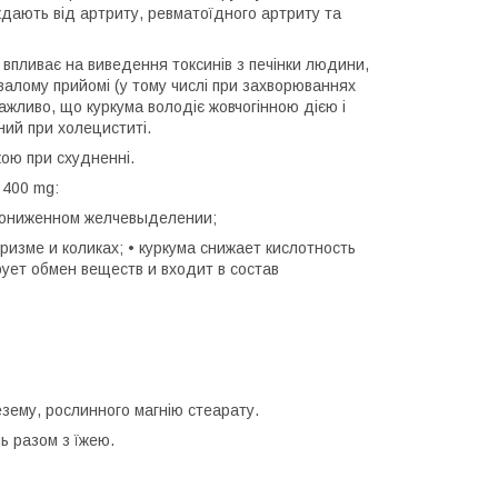
ждають від артриту, ревматоїдного артриту та
о впливає на виведення токсинів з печінки людини,
ривалому прийомі (у тому числі при захворюваннях
ажливо, що куркума володіє жовчогінною дією і
ний при холециститі.
кою при схудненні.
 400 mg:
 пониженном желчевыделении;
изме и коликах; • куркума снижает кислотность
рует обмен веществ и входит в состав
езему, рослинного магнію стеарату.
ь разом з їжею.