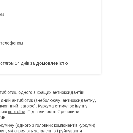
94
а телефоном
ротягом 14 днів
за домовленістю
нтибіотик, одного з кращих антиоксидантів!
иродний антибіотик (знеболюючу, антиоксидантну,
чогінний, загоює). Куркума стимулює імунну
ливі
протеїни
. Під впливом цієї речовини
тин.
ркумину (одного з головних компонентів куркуми)
вин, які сприяють запаленню і руйнування