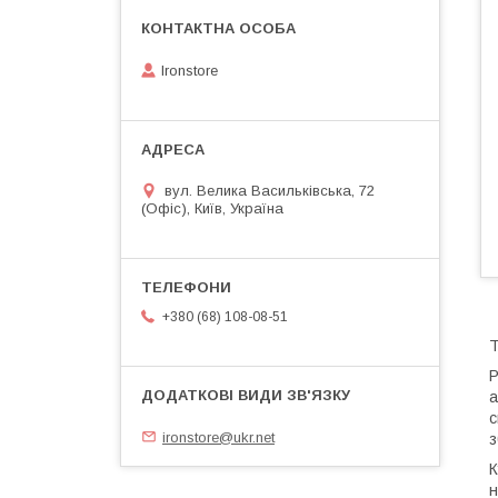
Ironstore
вул. Велика Васильківська, 72
(Офіс), Київ, Україна
+380 (68) 108-08-51
T
P
а
с
ironstore@ukr.net
з
К
н