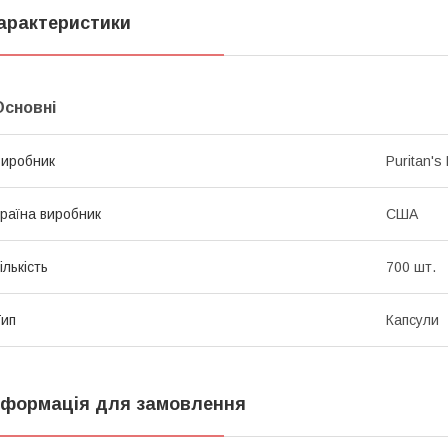
арактеристики
Основні
иробник
Puritan's 
раїна виробник
США
ількість
700 шт.
ип
Капсули
нформація для замовлення