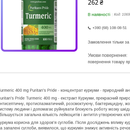
262 ₴
В наявності
Код:
1069
+380 (68) 108-08-51
Замовлення тільки з
повернення товару п
urmeric 400 mg Puritan's Pride - концентрат куркуми - природний а
uritan's Pride Turmeric 400 mg - екстракт Куркуми, прекрасний пр
нтисептичну, протиспазматичний, розсмоктуючу, бактерицидну, жов
истему людини і допомагає руйнувати блокують роботу мозку шкід
більшується загальна кількість лейкоцитів і антитіл-утворюючих клі
уркума корисна для здоров'я суглобів. Після досліджень впливу ку
а запалені суглоби, виявилося, що куркумін знижує активність речо