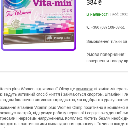
384 ₴
В наявності
Код:
1031
+380 (68) 108-08-51
Замовлення тільки з
повернення товару п
itamin plus Women від компанії Olimp це
комплекс
вітаміно-мінераль
кі ведуть активний спосіб життя і займаються спортом. Вітаміни П
кладом біологічно активних інгредієнтів, які підібрані з урахуванням
живання вітамінів Vitamin plus Women Olimp позитивно в комплексі
окращує настрій, підтримує роботу нервової і серцево-судинної с
тресами і нервовим напруженням. Комплекс містить безліч необхідних 
олодіють властивостями омолодження організму в їх число входять 