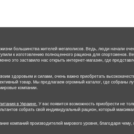
жизни большинства жителей мегаполисов. Ведь, люди начали очень
тупили к изготовлению полноценного рациона для спортсменов. В
енно это заставило нас открыть интернет-магазин, где представ
воим здоровьем и силами, очень важно приобретать высококачеств
ктивный товар. Мы предлагаем огромный каталог, где собраны лу
 мировые компании.
питания в Украине.
У вас появится возможность приобрести не то
ультантов собрать свой индивидуальный рацион, который максим
ание компаний производителей мирового уровня, благодаря чему,