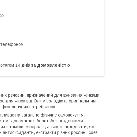
59
а телефоном
ротягом 14 днів
за домовленістю
них речовин, призначений для вживання жінками,
люс для жінок від Оліпм володіють оригінальним
 фізіологічних потреб жінок.
 впливає на загальне фізичне самопочуття,
истем, допомагає в боротьбі з щоденними
вітамінів, мінералів, а також інгредієнти, які
антиоксиданти, екстракти різних рослин і соєві