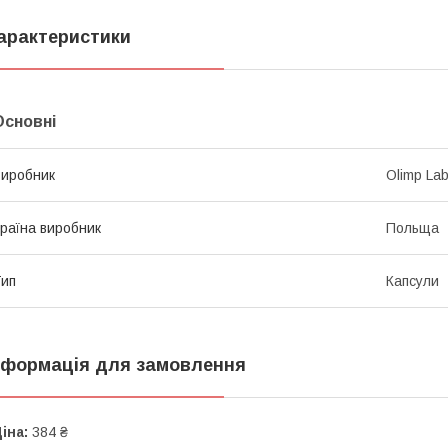
арактеристики
Основні
иробник
Olimp La
раїна виробник
Польща
ип
Капсули
нформація для замовлення
іна:
384 ₴