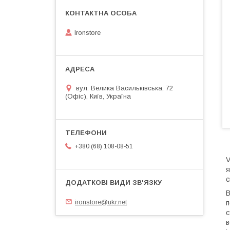
Ironstore
вул. Велика Васильківська, 72
(Офіс), Київ, Україна
+380 (68) 108-08-51
V
я
с
В
ironstore@ukr.net
п
с
в