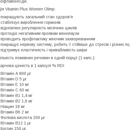
зофлавоноїди.
ія Vitamin Plus Women Olimp:
 покращують загальний стан здоров'я
 стабілізує вироблення гормонів
 відновлює регулярність місячних циклів
 протидіє негативним проявам менопаузи
 проводить профілактику жіночим захворюванням
 покращує нервову систему, робить її стійкіше до стресів і різних п
 підтримує еластичність і привабливість шкіри
ількість поживних речовин в одній порції (1 капс.):
арчова цінність в 1 капсулі % RDI
 Вітамін А 800 µг
 Вітамін D 5 µг
 Вітамін Е 10 мг
 Вітамін C 60 мг
 Вітамін В1 1,4 мг
 Вітамін В2 1,6 мг
 Ніацин 18 мг
 Вітамін В6 2 мг
 Фолієва кислота 200 µг
 Вітамін В12 1 µг
 Біотин 150 µг