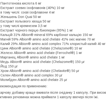
 Пантотенова кислота 6 мг
 Екстракт соевих ізофлавонів (40%) 10 мг
 в тому числі: соєві ізофлавони 4 мг
 Женьшень Don Quai 50 мг
 Екстракт польового хвоща 50 мг
 у тому числі кремнезем 3,5 мг
 Екстракт чорного перцю /Биоперин (95%) 1 мг
 Кальцій 31% Albion® mineral 69% карбонат кальцію 150 мг
 Магній 59% Albion® amino acid chelate 41% окіс магнію 70 мг
 Калий 29% Albion® amino acid complex 71% хлористый калий 40 мг
 Цинк Albion® amino acid chelate (Chelazome®) 10 мг
 Железо Albion® amino acid chelate (Ferrochel®) 1 мг
 Марганец Albion® amino acid chelate 1 мг
 Медь Albion® amino acid chelate (Chelazome®) 150 µг
 Йод 150 µг
 Хром Albion® amino acid chelate (Chelavite®) 50 µг
 Селен Albion® amino acid complex 30 µг
 Молибден Albion® amino acid chelate 25 µг
екомендация по применению:
арчову добавку краще вживати після сніданку 1 капсулу. При висок
ктивних речовинах можна приймати 1 капсулу ввечері після їжі.