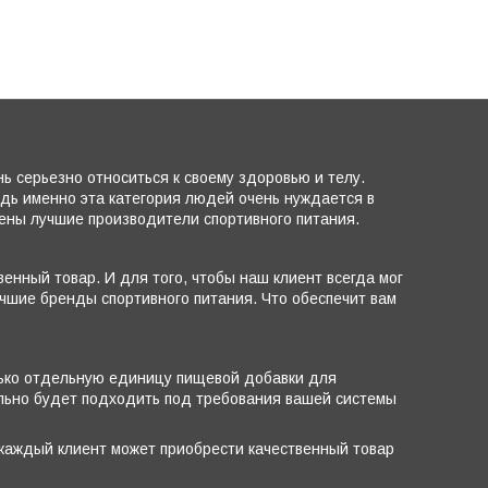
 серьезно относиться к своему здоровью и телу.
едь именно эта категория людей очень нуждается в
лены лучшие производители спортивного питания.
енный товар. И для того, чтобы наш клиент всегда мог
чшие бренды спортивного питания. Что обеспечит вам
лько отдельную единицу пищевой добавки для
ально будет подходить под требования вашей системы
 каждый клиент может приобрести качественный товар