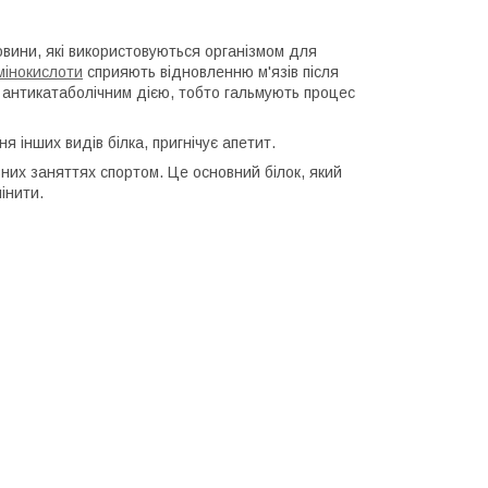
човини, які використовуються організмом для
мінокислоти
сприяють відновленню м'язів після
 антикатаболічним дією, тобто гальмують процес
я інших видів білка, пригнічує апетит.
ивних заняттях спортом. Це основний білок, який
інити.