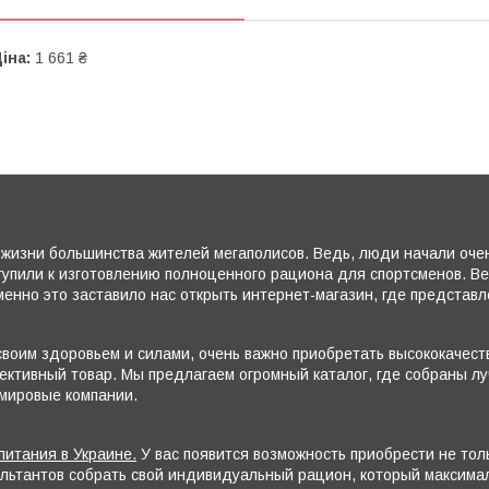
іна:
1 661 ₴
жизни большинства жителей мегаполисов. Ведь, люди начали очень
тупили к изготовлению полноценного рациона для спортсменов. В
енно это заставило нас открыть интернет-магазин, где представ
воим здоровьем и силами, очень важно приобретать высококачеств
ктивный товар. Мы предлагаем огромный каталог, где собраны лу
 мировые компании.
питания в Украине.
У вас появится возможность приобрести не то
ультантов собрать свой индивидуальный рацион, который максим