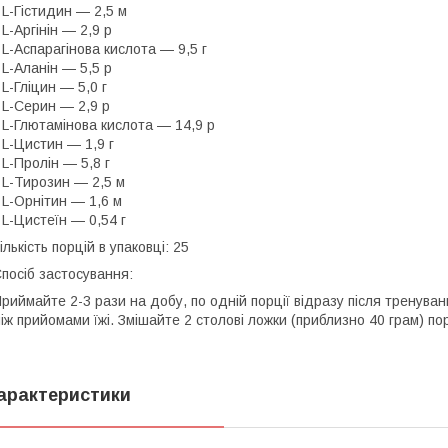
 L-Гістидин — 2,5 м
 L-Аргінін — 2,9 р
 L-Аспарагінова кислота — 9,5 г
 L-Аланін — 5,5 р
 L-Гліцин — 5,0 г
 L-Серин — 2,9 р
 L-Глютамінова кислота — 14,9 р
 L-Цистин — 1,9 г
 L-Пролін — 5,8 г
 L-Тирозин — 2,5 м
 L-Орнітин — 1,6 м
 L-Цистеїн — 0,54 г
ількість порцій в упаковці: 25
посіб застосування:
риймайте 2-3 рази на добу, по одній порції відразу після тренуванн
іж прийомами їжі. Змішайте 2 столові ложки (приблизно 40 грам) п
арактеристики