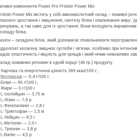
ктивні компоненти Power Pro Protein Power Mix:
rotein Power Mix містить у собі амінокислотний склад – поживні ре
ласного зростання і зміцнення, синтезу білка і спалювання жиру.
А
ренувань, а так само для їх зростання. Вони володіють вираженим
озпаду білка.
азеїн – складені білок, який допомагає сповільнювати перетравленн
ідролізат колагену зміцнює суглоби і зв'язки, особливо при інтенс
адає еластичність і міцність для хрящів і який нічим неможливо зам
клад поживних речовин в одній порції (40 гр.) продукту:
 Харчова та енергетична цінність 389 ккал/100 г,
•
Вуглеводи
— 0,4 г/100 г,
 Білки — 90 г/100 г,
 Жири — 0 г/100 г
 L-Ізолейцин — 3,75 м
 L-Лізин — 7,9 р
 L-Фенілаланін — 2,8 г
 L-Триптофан — 1,5 м
 L-Лейцин — 8,5 г
 L-Метіонін — 2,0 г
 L-Треонін — 3,8 р
 L-Валін — 4,5 р