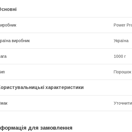
Основні
иробник
Power Pr
раїна виробник
Україна
ага
1000 г
ип
Порошок
Користувальницькі характеристики
Смак
Уточнити
нформація для замовлення