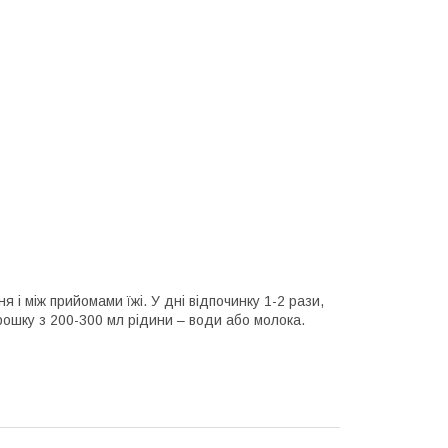
я і між прийомами їжі. У дні відпочинку 1-2 рази,
орошку з 200-300 мл рідини – води або молока.