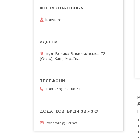
Ironstore
вул. Велика Васильківська, 72
(Офіс), Київ, Україна
+380 (68) 108-08-51
P
д
П
•
ironstore@ukr.net
•
•
•