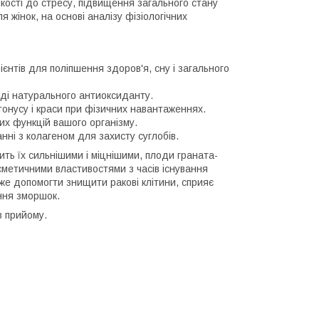
йкості до стресу, підвищення загального стану
 жінок, на основі аналізу фізіологічних
трієнтів для поліпшення здоров'я, сну і загального
гляді натурального антиоксиданту.
тонусу і краси при фізичних навантаженнях.
их функцій вашого організму.
анні з колагеном для захисту суглобів.
бить їх сильнішими і міцнішими, плоди граната-
осметичними властивостями з часів існування
же допомогти знищити ракові клітини, сприяє
ння зморшок.
в прийому.