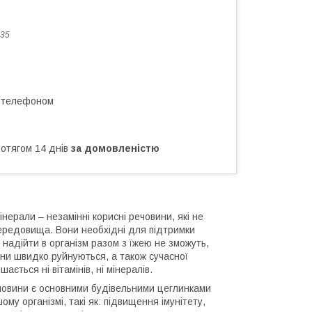
35
а телефоном
ротягом 14 днів
за домовленістю
 мінерали – незамінні корисні речовини, які не
середовища. Вони необхідні для підтримки
ли надійти в організм разом з їжею не зможуть,
вини швидко руйнуються, а також сучасної
ається ні вітамінів, ні мінералів.
речовини є основними будівельними цеглинками
ому організмі, такі як: підвищення імунітету,