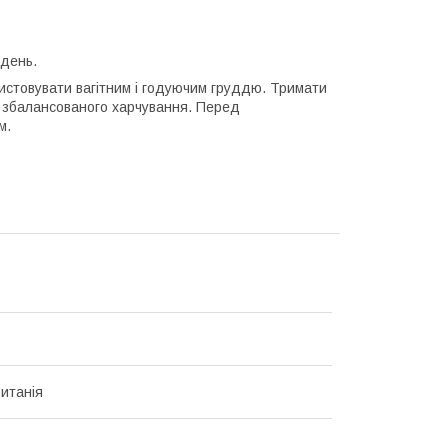
 день.
ристовувати вагітним і годуючим груддю. Тримати
 і збалансованого харчування. Перед
м.
итанія