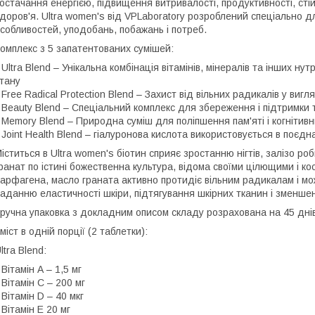
остачання енергією, підвищення витривалості, продуктивності, сті
доров'я. Ultra women's від VPLaboratory розроблений спеціально для
собливостей, уподобань, побажань і потреб.
омплекс з 5 запатентованих сумішей:
 Ultra Blend – Унікальна комбінація вітамінів, мінералів та інших ну
тану
 Free Radical Protection Blend – Захист від вільних радикалів у ви
 Beauty Blend – Спеціальний комплекс для збереження і підтримки 
 Memory Blend – Природна суміш для поліпшення пам'яті і когнітивн
 Joint Health Blend – гіалуронова кислота використовується в поєдн
іститься в Ultra women's біотин сприяє зростанню нігтів, залізо ро
ранат по істині божественна культура, відома своїми цілющими і к
арфагена, масло граната активно протидіє вільним радикалам і мо
аданню еластичності шкіри, підтягування шкірних тканин і зменше
ручна упаковка з докладним описом складу розрахована на 45 дні
міст в одній порції (2 таблетки):
ltra Blend:
 Вітамін А – 1,5 мг
 Вітамін С – 200 мг
 Вітамін D – 40 мкг
 Вітамін Е 20 мг