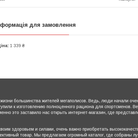
нформація для замовлення
іна:
1 339 ₴
жизни большинства жителей мегаполисов. Ведь, люди начали очень
тупили к изготовлению полноценного рациона для спортсменов. В
енно это заставило нас открыть интернет-магазин, где представ
воим здоровьем и силами, очень важно приобретать высококачеств
ктивный товар. Мы предлагаем огромный каталог, где собраны лу