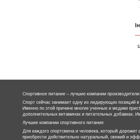
І
Ц
Спортивное питание – лучшие компании производители
Спорт сейчас занимает одну из лидирующих позиций в 
Именно по этой причине многие ученные и медики прис
дополнительных витаминах и питательных добавках. Им
Лучшие компании спортивного питания
Для каждого спортсмена и человека, который дорожит с
приобрести действительно натуральный, свежий и эффе