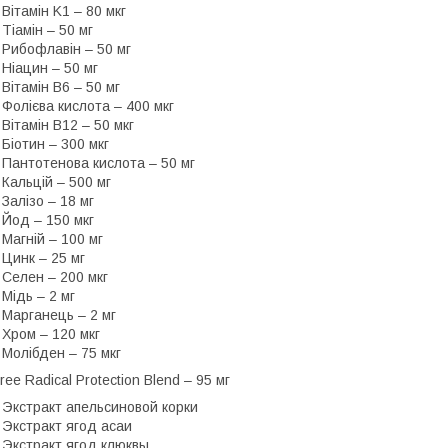
 Вітамін K1 – 80 мкг
 Тіамін – 50 мг
 Рибофлавін – 50 мг
 Ніацин – 50 мг
 Вітамін В6 – 50 мг
 Фолієва кислота – 400 мкг
 Вітамін В12 – 50 мкг
 Біотин – 300 мкг
 Пантотенова кислота – 50 мг
 Кальцій – 500 мг
 Залізо – 18 мг
 Йод – 150 мкг
 Магній – 100 мг
 Цинк – 25 мг
 Селен – 200 мкг
 Мідь – 2 мг
 Марганець – 2 мг
 Хром – 120 мкг
 Молібден – 75 мкг
ree Radical Protection Blend – 95 мг
 Экстракт апельсиновой корки
 Экстракт ягод асаи
 Экстракт ягод клюквы