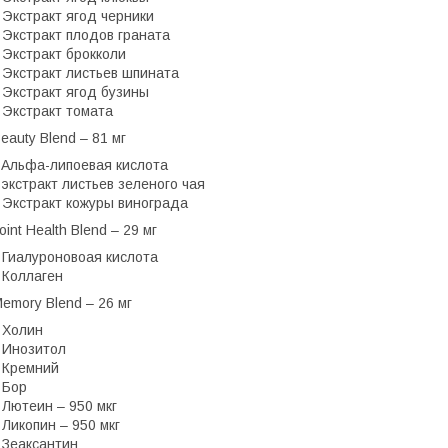
 Экстракт ягод черники
 Экстракт плодов граната
 Экстракт брокколи
 Экстракт листьев шпината
 Экстракт ягод бузины
 Экстракт томата
eauty Blend – 81 мг
 Aльфа-липоевая кислота
 экстракт листьев зеленого чая
 Экстракт кожуры винограда
oint Health Blend – 29 мг
 Гиалуроновоая кислота
 Коллаген
emory Blend – 26 мг
 Холин
 Инозитол
 Кремний
 Бор
 Лютеин – 950 мкг
 Ликопин – 950 мкг
 Зеаксантин