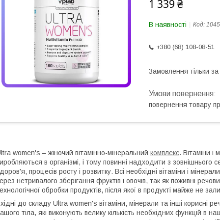
1 339 ₴
В наявності
Код:
1045
+380 (68) 108-08-51
Замовлення тільки з
повернення товару п
ltra women's – жіночий вітамінно-мінеральний
комплекс
. Вітаміни і
иробляються в організмі, і тому повинні надходити з зовнішнього 
доров'я, процесів росту і розвитку. Всі необхідні вітаміни і мінера
ерез нетривалого зберігання фруктів і овочів, так як поживні речо
ехнологічної обробки продуктів, після якої в продукті майже не залиш
хідні до складу Ultra women's вітаміни, мінерали та інші корисні 
ашого тіла, які виконують велику кількість необхідних функцій в наш