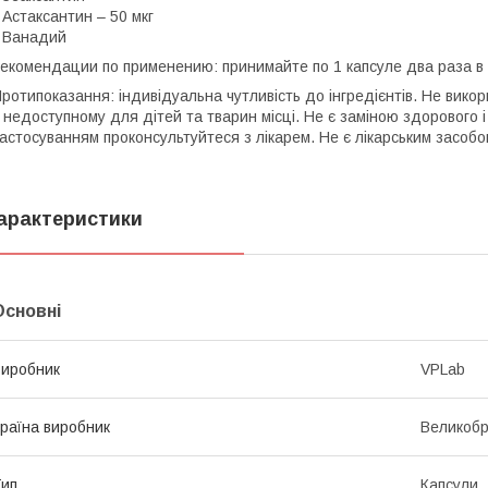
 Астаксантин – 50 мкг
 Ванадий
екомендации по применению: принимайте по 1 капсуле два раза в
ротипоказання: індивідуальна чутливість до інгредієнтів. Не вико
 недоступному для дітей та тварин місці. Не є заміною здорового
астосуванням проконсультуйтеся з лікарем. Не є лікарським засобо
арактеристики
Основні
иробник
VPLab
раїна виробник
Великобр
ип
Капсули