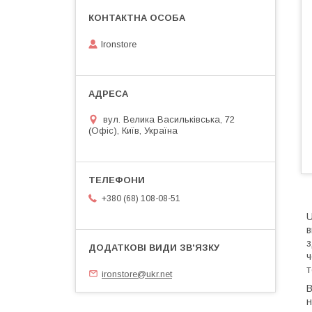
Ironstore
вул. Велика Васильківська, 72
(Офіс), Київ, Україна
+380 (68) 108-08-51
U
в
з
ч
т
ironstore@ukr.net
В
н