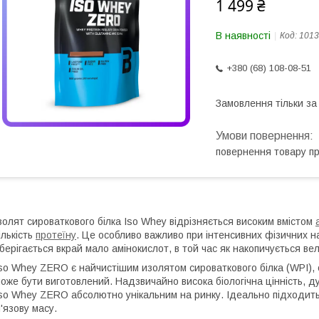
1 499 ₴
В наявності
Код:
1013
+380 (68) 108-08-51
Замовлення тільки з
повернення товару п
золят сироваткового білка Iso Whey відрізняється високим вмістом
ількість
протеїну
. Це особливо важливо при інтенсивних фізичних на
берігається вкрай мало амінокислот, в той час як накопичується вели
so Whey ZERO є найчистішим изолятом сироваткового білка (WPI), 
оже бути виготовлений. Надзвичайно висока біологічна цінність, д
so Whey ZERO абсолютно унікальним на ринку. Ідеально підходить
'язову масу.