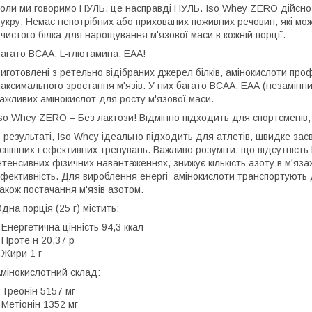
оли ми говоримо НУЛЬ, це насправді НУЛЬ. Iso Whey ZERO дійсно 
укру. Немає непотрібних або прихованих поживних речовин, які можу
 чистого білка для нарощування м'язової маси в кожній порції.
агато ВСАА, L-глютамина, ЕАА!
иготовлені з ретельно відібраних джерел білків, амінокислоти пр
аксимального зростання м'язів. У них багато ВСАА, ЕАА (незамінни
ажливих амінокислот для росту м'язової маси.
so Whey ZERO – Без лактози! Відмінно підходить для спортсменів, 
 результаті, Iso Whey ідеально підходить для атлетів, швидке зас
спішних і ефективних тренувань. Важливо розуміти, що відсутність 
нтенсивних фізичних навантаженнях, знижує кількість азоту в м'яза
фективність. Для вироблення енергії амінокислоти транспортують д
акож постачання м'язів азотом.
дна порція (25 г) містить:
 Енергетична цінність 94,3 ккал
 Протеїн 20,37 р
 Жири 1 г
мінокислотний склад:
 Треонін 5157 мг
 Метіонін 1352 мг