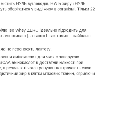
містить НУЛЬ вуглеводів, НУЛЬ жиру і НУЛЬ
ть зберігатися у виді жиру в організмі. Тільки 22
офілю Iso Whey ZERO ідеально підходить для
х амінокислот), а також L-глютамин – найбільш
які не переносять лактозу.
воєння амінокислот для яких є запорукою
ВСАА амінокислот в достатній кількості при
х, в результаті чого тренування втрачають свою
ієтичний жир в клітки м'язових тканин, сприяючи