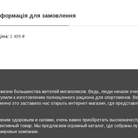
нформація для замовлення
іна:
1 499 ₴
жизни большинства жителей мегаполисов. Ведь, люди начали очень
тупили к изготовлению полноценного рациона для спортсменов. В
енно это заставило нас открыть интернет-магазин, где представ
воим здоровьем и силами, очень важно приобретать высококачеств
ктивный товар. Мы предлагаем огромный каталог, где собраны лу
 мировые компании.