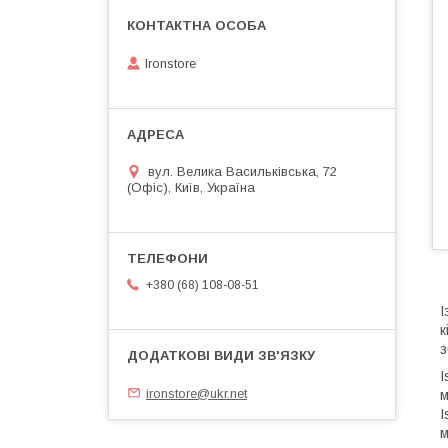
Ironstore
вул. Велика Васильківська, 72
(Офіс), Київ, Україна
+380 (68) 108-08-51
І
к
з
I
ironstore@ukr.net
м
I
м