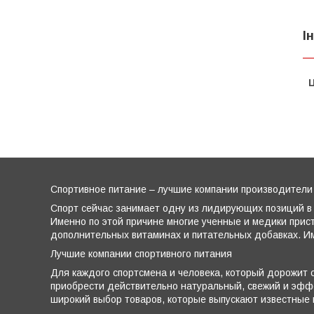
І
Ц
Спортивное питание – лучшие компании производители
Спорт сейчас занимает одну из лидирующих позиций в 
Именно по этой причине многие ученные и медики прис
дополнительных витаминах и питательных добавках. Им
Лучшие компании спортивного питания
Для каждого спортсмена и человека, который дорожит с
приобрести действительно натуральный, свежий и эффе
широкий выбор товаров, которые выпускают известные