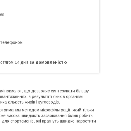
60
а телефоном
ротягом 14 днів
за домовленістю
амінокислот
, що дозволяє синтезувати більшу
вантаженнях, в результаті яких в організмі
ка кількість жирів і вуглеводів.
отриманим методом мікрофільтрації, який тільки
уже висока швидкість засвоювання білків робить
 для спортсменів, які прагнуть швидко наростити