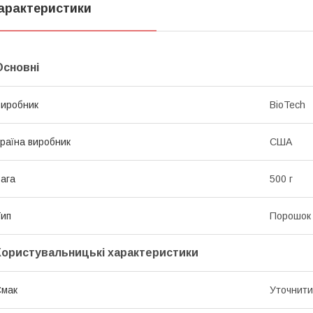
арактеристики
Основні
иробник
BioTech
раїна виробник
США
ага
500 г
ип
Порошок
Користувальницькі характеристики
Смак
Уточнити