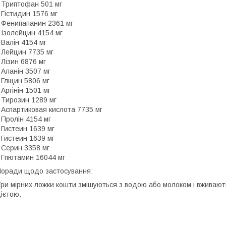
 Триптофан 501 мг
 Гістидин 1576 мг
 Фенипапанин 2361 мг
 Ізолейцин 4154 мг
 Валін 4154 мг
 Лейцин 7735 мг
 Лізин 6876 мг
 Аланін 3507 мг
 Гліцин 5806 мг
 Аргінін 1501 мг
 Тирозин 1289 мг
 Аспартиковая кислота 7735 мг
 Пролін 4154 мг
 Гистеин 1639 мг
 Гистеин 1639 мг
 Серин 3358 мг
 Гпютамин 16044 мг
оради щодо застосування:
ри мірних ложки кошти змішуються з водою або молоком і вживают
ієтою.