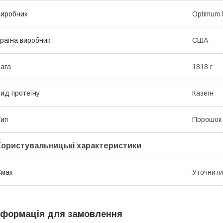
иробник
Optimum N
раїна виробник
США
ага
1818 г
ид протеїну
Казеїн
ип
Порошок
Користувальницькі характеристики
Смак
Уточнити
нформація для замовлення