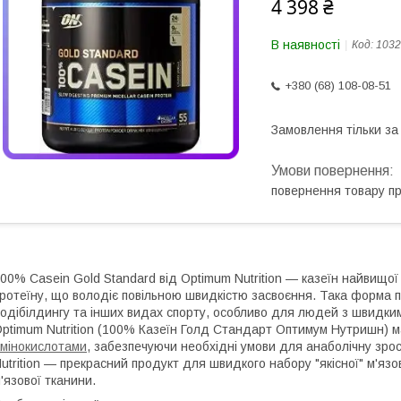
4 398 ₴
В наявності
Код:
1032
+380 (68) 108-08-51
Замовлення тільки з
повернення товару п
00% Casein Gold Standard від Optimum Nutrition — казеїн найвищої
ротеїну, що володіє повільною швидкістю засвоєння. Така форма 
одібілдингу та інших видах спорту, особливо для людей з швидки
ptimum Nutrition (100% Казеїн Голд Стандарт Оптимум Нутришн) м
мінокислотами
, забезпечуючи необхідні умови для анаболічну зрост
utrition — прекрасний продукт для швидкого набору "якісної" м'язо
'язової тканини.