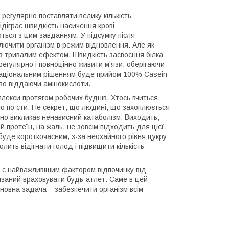
 регулярно поставляти велику кількість
ідіграє швидкість насичення крові
ться з цим завданням. У підсумку після
лючити організм в режим відновлення. Але як
з тривалим ефектом. Швидкість засвоєння білка
регулярно і повноцінно живити м'язи, оберігаючи
ш раціональним рішенням буде прийом 100% Casein
ово віддаючи амінокислоти.
лекси протягом робочих буднів. Хтось вчиться,
но поїсти. Не секрет, що людині, що захоплюється
оно викликає ненависний катаболізм. Виходить,
 протеїн, на жаль, не зовсім підходить для цієї
 буде короткочасним, з-за неохайного рівня цукру
лить відігнати голод і підвищити кількість
он є найважливішим фактором відпочинку від
язаний враховувати будь-атлет. Саме в цей
новна задача – забезпечити організм всім