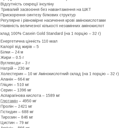
 Відсутність секреції інсуліну
 Тривалий засвоєння без навантаження на ШКТ
 Прискорення синтезу білкових структур
 Регулярне і рівномірне насичення крові амінокислотами
 Наявність величезної кількості незамінних амінокислот
клад 100% Casein Gold Standard (на 1 порцію – 32 г)
 Енергетична цінність 110 ккал
 Калорії від жирів – 5
 Білки – 24 м
 Жири – 0.5 г
 Вуглеводи – 3 г
 Натрій – 230 мг
 Холестерин – 10 мг Амінокислотний склад (на 1 порцію – 32 г)
 Аланін – 664 мг
 Гліцин – 510 мг
 Серин – 1396 мг
 Аспарагінова кислота – 1589 мг
•
Глютамін
– 4950 мг
 Пролін – 2421 мг
 Гістидин – 688 мг
 Тирозин – 846 мг
 Цистин – 79 мг