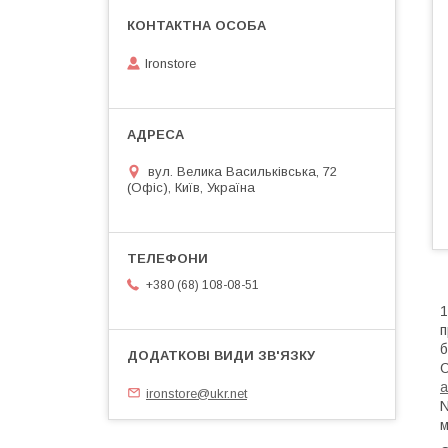
Ironstore
вул. Велика Васильківська, 72
(Офіс), Київ, Україна
+380 (68) 108-08-51
1
п
б
O
а
ironstore@ukr.net
N
м