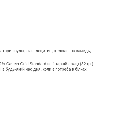
затори, інулін, сіль, лецитин, целюлозна камедь,
% Casein Gold Standard по 1 мірній ложці (32 гр.)
і в будь-який час дня, коли є потреба в білках.