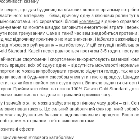
собливості казеїну
е секрет, що для будівництва м'язових волокон організму потрібно
ластичного матеріалу – білка, причому одну з ключових ролей тут в
мінокислотами. Всі сироваткові білкові
комплекси
відмінно справляю
ренування ви можете швидко заповнити енергетичні втрати і перек
ути поза тренування? Саме в такий час вам знадобиться протеїни 
ід час відпочинку практично не має значення. Набагато важливіше 
х від м'язового руйнування – катаболізму. У цій ситуації найбіль
old Standard. Казеїн перетравлюється протягом 3-5 годин, поступ
айчастіше спортсмени і спортсменки використовують казеїнові комп
тось працює, всіх об'єднує одне – відсутність можливості нормаль
портом не можна випробовувати тривале відчуття голоду, так як в
о ви повинні будь-яким способом уникнути такого процесу. Швидкий
ети, так як його прийом синтезує інсулін. Виникло відчуття ситості
 крові. Прийом коктейлю на основі 100% Casein Gold Standard дозво
ільних амінокислот на досить тривалий проміжок часу.
у і звичайно ж, не можна забувати про нічному часу доби – сні. С
илових навантажень. Це сильний анаболічний фактор, який зобов'
роміжок відбувається більшість відновлювальних процесів. Ваша ос
еобхідним матеріалом, тобто амінокислотами.
озитивні ефекти
 Придушення м'язового катаболізму