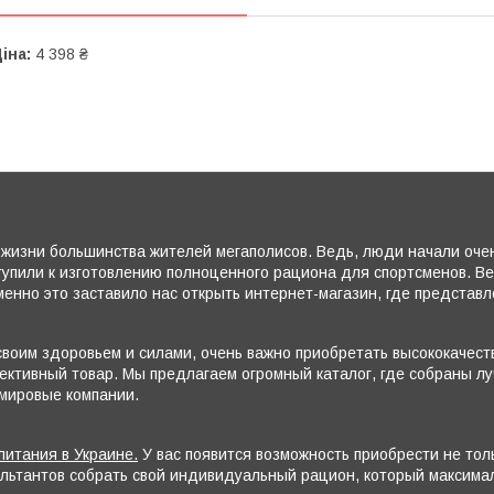
іна:
4 398 ₴
жизни большинства жителей мегаполисов. Ведь, люди начали очень
тупили к изготовлению полноценного рациона для спортсменов. В
енно это заставило нас открыть интернет-магазин, где представ
воим здоровьем и силами, очень важно приобретать высококачеств
ктивный товар. Мы предлагаем огромный каталог, где собраны лу
 мировые компании.
питания в Украине.
У вас появится возможность приобрести не то
ультантов собрать свой индивидуальный рацион, который максим