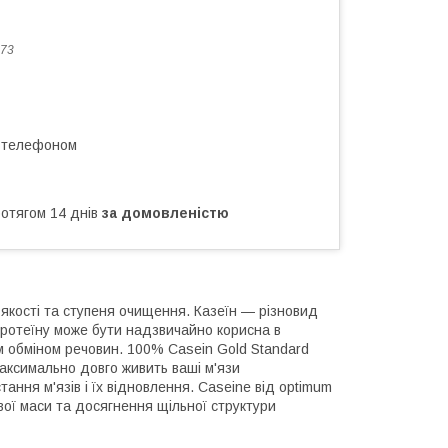
73
а телефоном
ротягом 14 днів
за домовленістю
 якості та ступеня очищення. Казеїн — різновид
протеїну може бути надзвичайно корисна в
м обміном речовин. 100% Casein Gold Standard
аксимально довго живить ваші м'язи
ання м'язів і їх відновлення. Caseine від optimum
вої маси та досягнення щільної структури