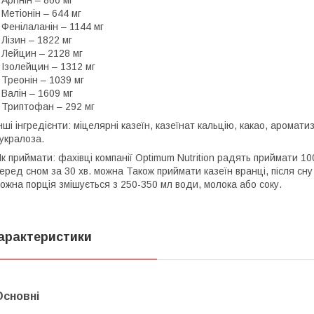
 Аргінін – 866 мг
 Метіонін – 644 мг
 Фенілаланін – 1144 мг
 Лізин – 1822 мг
 Лейцин – 2128 мг
 Ізолейцин – 1312 мг
 Треонін – 1039 мг
 Валін – 1609 мг
 Триптофан – 292 мг
нші інгредієнти: міцелярні казеїн, казеїнат кальцію, какао, аромати
укралоза.
к приймати: фахівці компанії Optimum Nutrition радять приймати 100
еред сном за 30 хв. можна Також приймати казеїн вранці, після сну 
ожна порція змішується з 250-350 мл води, молока або соку.
арактеристики
Основні