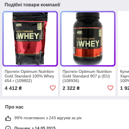
Подібні товари компанії
Протеїн Optimum Nutrition
Протеїн Optimum Nutrition
Купи
Gold Standard 100% Whey
Gold Standard 907 р (EU)
Харч
454 г (109802)
(108936)
100%
4 412
2 322
1 9
₴
₴
Про нас
99% позитивних з 243 відгуків за рік
Працює з 14.05.2015