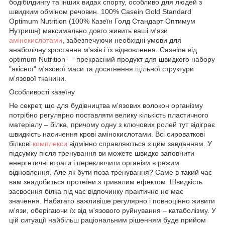
бодібілдингу та інших видах спорту, особливо для людей з
швидким обміном речовин. 100% Casein Gold Standard
Optimum Nutrition (100% Казеїн Голд Стандарт Оптимум
Нутришн) максимально довго живить ваші м'язи
амінокислотами
, забезпечуючи необхідні умови для
анаболічну зростання м'язів і їх відновлення. Caseine від
optimum Nutrition — прекрасний продукт для швидкого набору
"якісної" м'язової маси та досягнення щільної структури
м'язової тканини.
Особливості казеїну
Не секрет, що для будівництва м'язових волокон організму
потрібно регулярно поставляти велику кількість пластичного
матеріалу – білка, причому одну з ключових ролей тут відіграє
швидкість насичення крові амінокислотами. Всі сироваткові
білкові
комплекси
відмінно справляються з цим завданням. У
підсумку після тренування ви можете швидко заповнити
енергетичні втрати і переключити організм в режим
відновлення. Але як бути поза тренування? Саме в такий час
вам знадобиться протеїни з тривалим ефектом. Швидкість
засвоєння білка під час відпочинку практично не має
значення. Набагато важливіше регулярно і повноцінно живити
м'язи, оберігаючи їх від м'язового руйнування – катаболізму. У
цій ситуації найбільш раціональним рішенням буде прийом