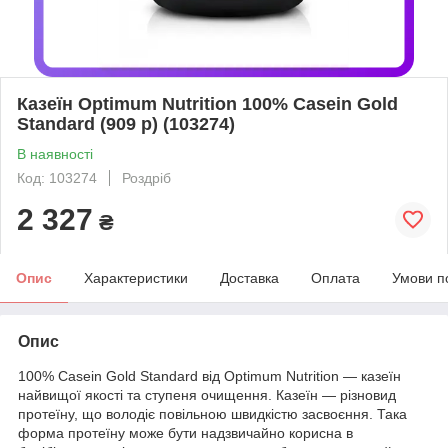
Казеїн Optimum Nutrition 100% Casein Gold
Standard (909 р) (103274)
В наявності
Код: 103274
Роздріб
2 327
₴
Опис
Характеристики
Доставка
Оплата
Умови п
Опис
100% Casein Gold Standard від Optimum Nutrition — казеїн
найвищої якості та ступеня очищення. Казеїн — різновид
протеїну, що володіє повільною швидкістю засвоєння. Така
форма протеїну може бути надзвичайно корисна в