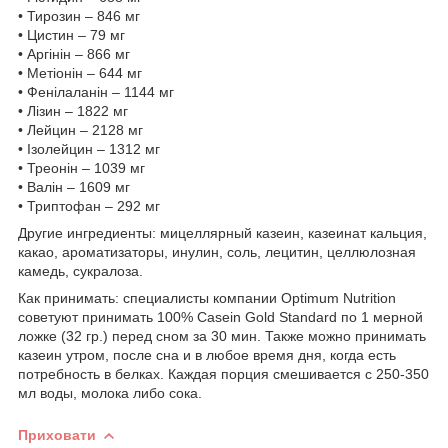
• Тирозин – 846 мг
• Цистин – 79 мг
• Аргінін – 866 мг
• Метіонін – 644 мг
• Фенілаланін – 1144 мг
• Лізин – 1822 мг
• Лейцин – 2128 мг
• Ізолейцин – 1312 мг
• Треонін – 1039 мг
• Валін – 1609 мг
• Триптофан – 292 мг
Другие ингредиенты: мицеллярный казеин, казеинат кальция,
какао, ароматизаторы, инулин, соль, лецитин, целлюлозная
камедь, сукралоза.
Как принимать: специалисты компании Optimum Nutrition
советуют принимать 100% Casein Gold Standard по 1 мерной
ложке (32 гр.) перед сном за 30 мин. Также можно принимать
казеин утром, после сна и в любое время дня, когда есть
потребность в белках. Каждая порция смешивается с 250-350
мл воды, молока либо сока.
Приховати