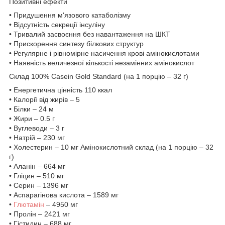
Позитивні ефекти
• Придушення м'язового катаболізму
• Відсутність секреції інсуліну
• Тривалий засвоєння без навантаження на ШКТ
• Прискорення синтезу білкових структур
• Регулярне і рівномірне насичення крові амінокислотами
• Наявність величезної кількості незамінних амінокислот
Склад 100% Casein Gold Standard (на 1 порцію – 32 г)
• Енергетична цінність 110 ккал
• Калорії від жирів – 5
• Білки – 24 м
• Жири – 0.5 г
• Вуглеводи – 3 г
• Натрій – 230 мг
• Холестерин – 10 мг Амінокислотний склад (на 1 порцію – 32
г)
• Аланін – 664 мг
• Гліцин – 510 мг
• Серин – 1396 мг
• Аспарагінова кислота – 1589 мг
•
Глютамін
– 4950 мг
• Пролін – 2421 мг
• Гістидин – 688 мг