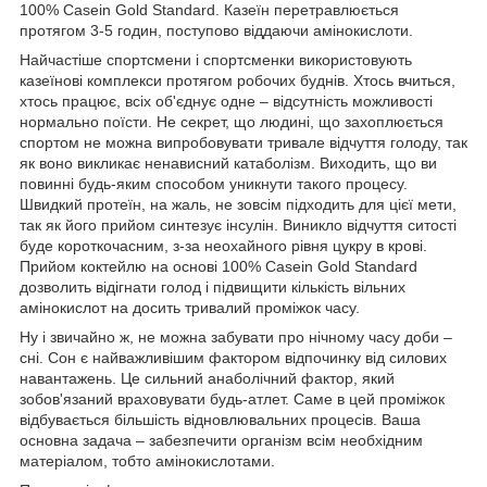
100% Casein Gold Standard. Казеїн перетравлюється
протягом 3-5 годин, поступово віддаючи амінокислоти.
Найчастіше спортсмени і спортсменки використовують
казеїнові комплекси протягом робочих буднів. Хтось вчиться,
хтось працює, всіх об'єднує одне – відсутність можливості
нормально поїсти. Не секрет, що людині, що захоплюється
спортом не можна випробовувати тривале відчуття голоду, так
як воно викликає ненависний катаболізм. Виходить, що ви
повинні будь-яким способом уникнути такого процесу.
Швидкий протеїн, на жаль, не зовсім підходить для цієї мети,
так як його прийом синтезує інсулін. Виникло відчуття ситості
буде короткочасним, з-за неохайного рівня цукру в крові.
Прийом коктейлю на основі 100% Casein Gold Standard
дозволить відігнати голод і підвищити кількість вільних
амінокислот на досить тривалий проміжок часу.
Ну і звичайно ж, не можна забувати про нічному часу доби –
сні. Сон є найважливішим фактором відпочинку від силових
навантажень. Це сильний анаболічний фактор, який
зобов'язаний враховувати будь-атлет. Саме в цей проміжок
відбувається більшість відновлювальних процесів. Ваша
основна задача – забезпечити організм всім необхідним
матеріалом, тобто амінокислотами.