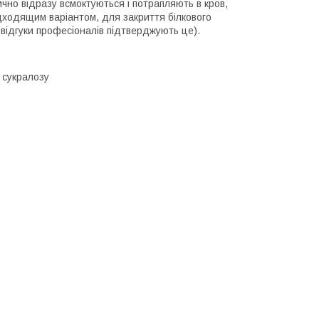
чно відразу всмоктуються і потрапляють в кров,
ідходящим варіантом, для закриття білкового
(відгуки професіоналів підтверджують це).
 сукралозу