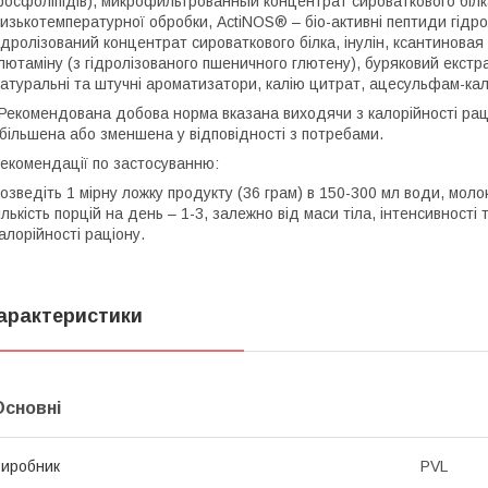
осфоліпідів), микрофильтрованный концентрат сироваткового білка
изькотемпературної обробки, ActiNOS® – біо-активні пептиди гідро
ідролізований концентрат сироваткового білка, інулін, ксантиновая
лютаміну (з гідролізованого пшеничного глютену), буряковий екст
атуральні та штучні ароматизатори, калію цитрат, ацесульфам-кал
Рекомендована добова норма вказана виходячи з калорійності раці
більшена або зменшена у відповідності з потребами.
екомендації по застосуванню:
озведіть 1 мірну ложку продукту (36 грам) в 150-300 мл води, мо
ількість порцій на день – 1-3, залежно від маси тіла, інтенсивності 
алорійності раціону.
арактеристики
Основні
иробник
PVL