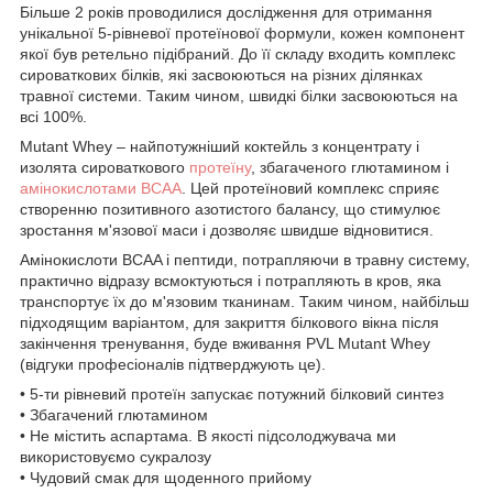
Більше 2 років проводилися дослідження для отримання
унікальної 5-рівневої протеїнової формули, кожен компонент
якої був ретельно підібраний. До її складу входить комплекс
сироваткових білків, які засвоюються на різних ділянках
травної системи. Таким чином, швидкі білки засвоюються на
всі 100%.
Mutant Whey – найпотужніший коктейль з концентрату і
изолята сироваткового
протеїну
, збагаченого глютамином і
амінокислотами BCAA
. Цей протеїновий комплекс сприяє
створенню позитивного азотистого балансу, що стимулює
зростання м'язової маси і дозволяє швидше відновитися.
Амінокислоти BCAA і пептиди, потрапляючи в травну систему,
практично відразу всмоктуються і потрапляють в кров, яка
транспортує їх до м'язовим тканинам. Таким чином, найбільш
підходящим варіантом, для закриття білкового вікна після
закінчення тренування, буде вживання PVL Mutant Whey
(відгуки професіоналів підтверджують це).
• 5-ти рівневий протеїн запускає потужний білковий синтез
• Збагачений глютамином
• Не містить аспартама. В якості підсолоджувача ми
використовуємо сукралозу
• Чудовий смак для щоденного прийому