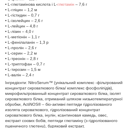
• L-глютамінова кислота і L-
глютамін
– 7,6 г
• L-гліцин – 1,2 м
• L-гістидин – 0,7 г
• L-ізолейцин – 2,6 г
• L-лейцин – 4,8 г
• L-лізин – 4,0 г
• L-метіонін – 1,1 г
• L-фенілаланін – 1,3 р
• L-пролін – 2,6 г
• L-серин – 2,2 м
• L-треонін – 2,8 г
• L-триптофан – 0,7 г
• L-тирозин – 1,5 м
• L-валін – 2,4 г
Інгредієнти: NitroSerum™ (унікальний комплекс -фільтрований
концентрат сироваткового білка/ комплекс фосфоліпідів),
микрофильтрованный концентрат сироваткового білка, ізолят
сироваткового білка, отриманий шляхом низькотемпературної
обробки, ActiNOS® – біо-активні пептиди гідролізованого
изолята сироваткового, гідролізований концентрат
сироваткового білка, інулін, ксантиновая камедь, овес,
екстракт соєвих бобів, пептиди глютаміну (з гідролізованого
пшеничного глютену), буряковий екстракт,