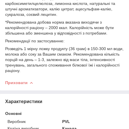
карбоксиметилцелюлоза, лимонна кислота, натуральні та
штучні ароматизатори, калію цитрат, ацесульфам-калію,
сукралоза, соєвий лецитин.
*Рекомендована добова норма вказана виходячи з
калорійності раціону – 2000 ккал. Калорійність може бути
збільшена або зменшена у відповідності з потребами.
Рекомендації по застосуванню:
Розведіть 1 мірну ложку продукту (36 грам) в 150-300 мл води,
молока або соку за Вашим смаком. Рекомендована кількість
порцій на день – 1-3, залежно від маси тіла, інтенсивності
тренувань, загального споживання білкової їжі і калорійності
раціону.
Приховати
Характеристики
Основні
Виробник
PVL
Країна виробник
Канада