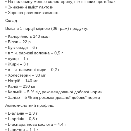
• На половину менше холестерину, ніж в інших протеїнах
• Знижений вміст лактози
• Хороша размешиваемость
Склад:
Вміст в 1 порції мірною (36 грам) продукту:
• Калорійність 140 ккал
• Білок – 22 р
• Вуглеводи – 6 г
• в т. ч. харчові волокна – 0,5 г
• цукор – 1 г
• Жири – 3 г
• в т. ч. насичені жири – 0,2 г
• Холестерин – 30 мг
• Натрій – 140 мг
• Калій – 230 мг
• Кальцій – 5 % від рекомендованої добової норми
• Залізо – 5 % від рекомендованої добової норми
Амінокислотний профіль:
• L-аланін – 2,3 г
• L-аргінін – 0,8 г
• L-аспарагінова кислота – 4,4 г
• L-цистин – 1,1 г