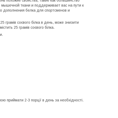
нь похожие свойства, такие как большинство
 мышечной ткани и поддерживает вас на пути к
го дополнения белка для спортсменов и
25 грамів соєвого білка в день, може знизити
містить 25 грамів соєвого білка.
и.
ою приймати 2-3 порції в день за необхідності.