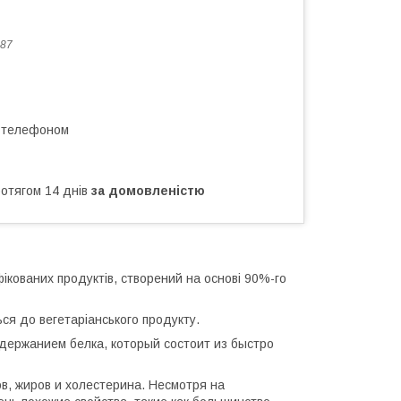
87
а телефоном
ротягом 14 днів
за домовленістю
ифікованих продуктів, створений на основі 90%-го
ться до вегетаріанського продукту.
одержанием белка, который состоит из быстро
в, жиров и холестерина. Несмотря на