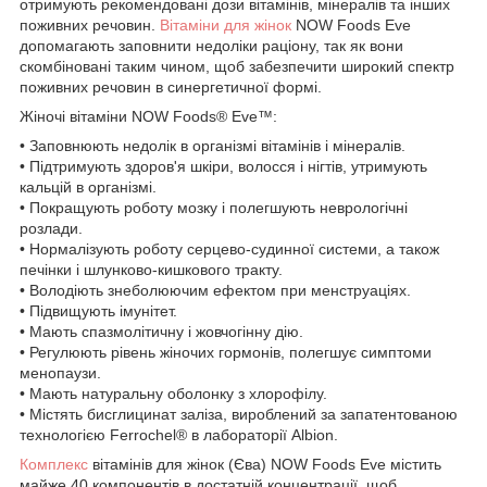
отримують рекомендовані дози вітамінів, мінералів та інших
поживних речовин.
Вітаміни для жінок
NOW Foods Eve
допомагають заповнити недоліки раціону, так як вони
скомбіновані таким чином, щоб забезпечити широкий спектр
поживних речовин в синергетичної формі.
Жіночі вітаміни NOW Foods® Eve™:
• Заповнюють недолік в організмі вітамінів і мінералів.
• Підтримують здоров'я шкіри, волосся і нігтів, утримують
кальцій в організмі.
• Покращують роботу мозку і полегшують неврологічні
розлади.
• Нормалізують роботу серцево-судинної системи, а також
печінки і шлунково-кишкового тракту.
• Володіють знеболюючим ефектом при менструаціях.
• Підвищують імунітет.
• Мають спазмолітичну і жовчогінну дію.
• Регулюють рівень жіночих гормонів, полегшує симптоми
менопаузи.
• Мають натуральну оболонку з хлорофілу.
• Містять бисглицинат заліза, вироблений за запатентованою
технологією Ferrochel® в лабораторії Albion.
Комплекс
вітамінів для жінок (Єва) NOW Foods Eve містить
майже 40 компонентів в достатній концентрації, щоб