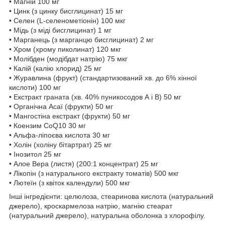
• Магній 100 мг
• Цинк (з цинку бисглицинат) 15 мг
• Селен (L-селенометіонін) 100 мкг
• Мідь (з міді бисглицинат) 1 мг
• Марганець (з марганцю бисглицинат) 2 мг
• Хром (хрому пиколинат) 120 мкг
• Молібден (модібдат натрію) 75 мкг
• Калій (калію хлорид) 25 мг
• Журавлина (фрукт) (стандартизований хв. до 6% хінної
кислоти) 100 мг
• Екстракт граната (хв. 40% пуникосодов А і В) 50 мг
• Органічна Асаї (фрукти) 50 мг
• Мангостіна екстракт (фрукти) 50 мг
• Коензим CoQ10 30 мг
• Альфа-ліпоєва кислота 30 мг
• Холін (холіну бітартрат) 25 мг
• Інозитол 25 мг
• Алое Вера (листя) (200:1 концентрат) 25 мг
• Лікопін (з натурального екстракту томатів) 500 мкг
• Лютеїн (з квіток календули) 500 мкг
Інші інгредієнти: целюлоза, стеаринова кислота (натуральний
джерело), кроскармелоза натрію, магнію стеарат
(натуральний джерело), натуральна оболонка з хлорофілу.