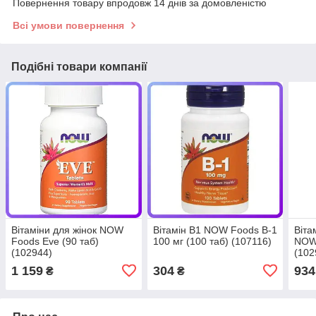
Повернення товару впродовж 14 днів за домовленістю
Всі умови повернення
Подібні товари компанії
Вітаміни для жінок NOW
Вітамін В1 NOW Foods B-1
Віта
Foods Eve (90 таб)
100 мг (100 таб) (107116)
NOW 
(102944)
(102
1 159
304
934
₴
₴