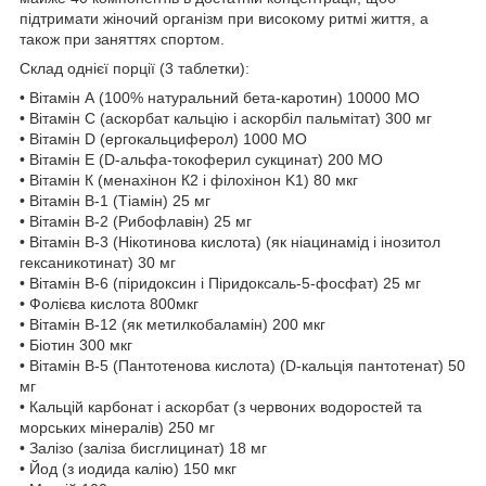
підтримати жіночий організм при високому ритмі життя, а
також при заняттях спортом.
Склад однієї порції (3 таблетки):
• Вітамін А (100% натуральний бета-каротин) 10000 МО
• Вітамін С (аскорбат кальцію і аскорбіл пальмітат) 300 мг
• Вітамін D (ергокальциферол) 1000 МО
• Вітамін Е (D-альфа-токоферил сукцинат) 200 МО
• Вітамін К (менахінон К2 і філохінон K1) 80 мкг
• Вітамін B-1 (Тіамін) 25 мг
• Вітамін B-2 (Рибофлавін) 25 мг
• Вітамін B-3 (Нікотинова кислота) (як ніацинамід і інозитол
гексаникотинат) 30 мг
• Вітамін B-6 (піридоксин і Піридоксаль-5-фосфат) 25 мг
• Фолієва кислота 800мкг
• Вітамін B-12 (як метилкобаламін) 200 мкг
• Біотин 300 мкг
• Вітамін В-5 (Пантотенова кислота) (D-кальція пантотенат) 50
мг
• Кальцій карбонат і аскорбат (з червоних водоростей та
морських мінералів) 250 мг
• Залізо (заліза бисглицинат) 18 мг
• Йод (з иодида калію) 150 мкг