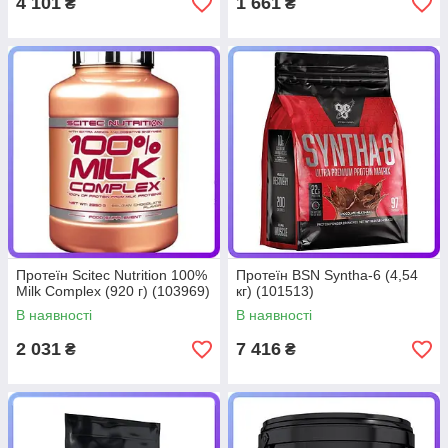
4 101
1 661
₴
₴
Протеїн Scitec Nutrition 100%
Протеїн BSN Syntha-6 (4,54
Milk Complex (920 г) (103969)
кг) (101513)
В наявності
В наявності
2 031
7 416
₴
₴